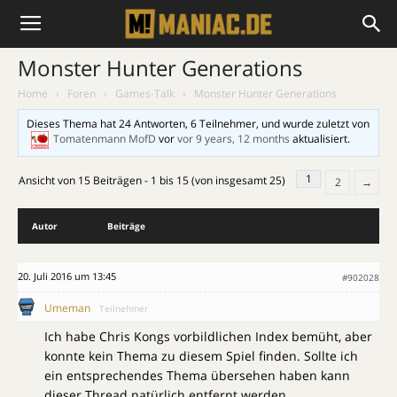
Monster Hunter Generations
Home
›
Foren
›
Games-Talk
›
Monster Hunter Generations
Dieses Thema hat 24 Antworten, 6 Teilnehmer, und wurde zuletzt von
Tomatenmann MofD
vor
vor 9 years, 12 months
aktualisiert.
1
Ansicht von 15 Beiträgen - 1 bis 15 (von insgesamt 25)
2
→
Autor
Beiträge
20. Juli 2016 um 13:45
#902028
Umeman
Teilnehmer
Ich habe Chris Kongs vorbildlichen Index bemüht, aber
konnte kein Thema zu diesem Spiel finden. Sollte ich
ein entsprechendes Thema übersehen haben kann
dieser Thread natürlich entfernt werden.