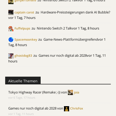
zu
Nintendo Switch 2 Talk
vor 1 Tag, 6 hours
genpei tomate
zu
Hardware-Preissteigerungen dank AI Bubble?
captain carot
vor 1 Tag, 7 hours
zu
Nintendo Switch 2 Talk
vor 1 Tag, 8 hours
Fuffelpups
zu
Game-News-Plattformübergreifend
vor 1
Spacemoonkey
Tag, 8 hours
zu
Games nur noch digital ab 2028
vor 1 Tag, 11
ghostdog83
hours
Aktuelle Themen
Tokyo Highway Racer (Remake ;-))
von
joia
vor 6 Tage, 17 hours
Games nur noch digital ab 2028
von
ChrisFox
vor 1 Tag, 11 hours