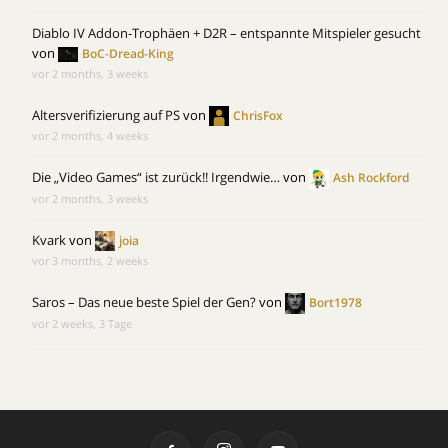
Diablo IV Addon-Trophäen + D2R – entspannte Mitspieler gesucht
von
BoC-Dread-King
vor 2 months, 3 weeks
Altersverifizierung auf PS
von
ChrisFox
vor 2 months, 4 weeks
Die „Video Games“ ist zurück!! Irgendwie…
von
Ash Rockford
vor 2 months, 3 weeks
Kvark
von
joia
vor 3 months, 2 weeks
Saros – Das neue beste Spiel der Gen?
von
Bort1978
vor 2 weeks, 3 Tage