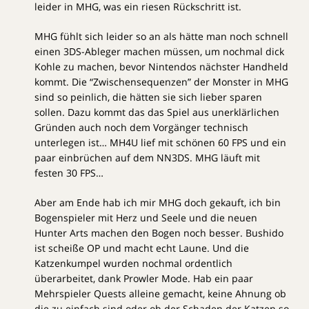
leider in MHG, was ein riesen Rückschritt ist.
MHG fühlt sich leider so an als hätte man noch schnell
einen 3DS-Ableger machen müssen, um nochmal dick
Kohle zu machen, bevor Nintendos nächster Handheld
kommt. Die “Zwischensequenzen” der Monster in MHG
sind so peinlich, die hätten sie sich lieber sparen
sollen. Dazu kommt das das Spiel aus unerklärlichen
Gründen auch noch dem Vorgänger technisch
unterlegen ist… MH4U lief mit schönen 60 FPS und ein
paar einbrüchen auf dem NN3DS. MHG läuft mit
festen 30 FPS…
Aber am Ende hab ich mir MHG doch gekauft, ich bin
Bogenspieler mit Herz und Seele und die neuen
Hunter Arts machen den Bogen noch besser. Bushido
ist scheiße OP und macht echt Laune. Und die
Katzenkumpel wurden nochmal ordentlich
überarbeitet, dank Prowler Mode. Hab ein paar
Mehrspieler Quests alleine gemacht, keine Ahnung ob
die zu einfach sind oder ob der Schaden der Katzen so