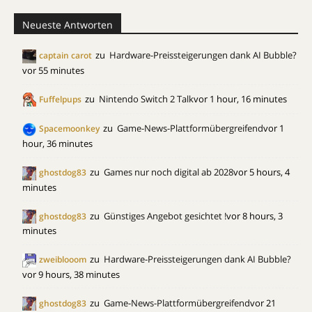
Neueste Antworten
zu
Hardware-Preissteigerungen dank AI Bubble?
captain carot
vor 55 minutes
zu
Nintendo Switch 2 Talk
vor 1 hour, 16 minutes
Fuffelpups
zu
Game-News-Plattformübergreifend
vor 1
Spacemoonkey
hour, 36 minutes
zu
Games nur noch digital ab 2028
vor 5 hours, 4
ghostdog83
minutes
zu
Günstiges Angebot gesichtet !
vor 8 hours, 3
ghostdog83
minutes
zu
Hardware-Preissteigerungen dank AI Bubble?
zweiblooom
vor 9 hours, 38 minutes
zu
Game-News-Plattformübergreifend
vor 21
ghostdog83