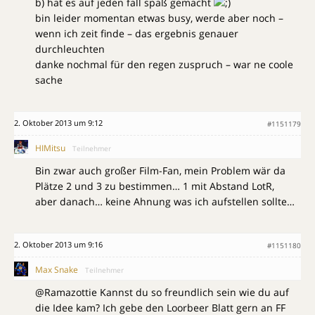
b) hat es auf jeden fall spaß gemacht
bin leider momentan etwas busy, werde aber noch –
wenn ich zeit finde – das ergebnis genauer
durchleuchten
danke nochmal für den regen zuspruch – war ne coole
sache
2. Oktober 2013 um 9:12
#1151179
HIMitsu
Teilnehmer
Bin zwar auch großer Film-Fan, mein Problem wär da
Plätze 2 und 3 zu bestimmen… 1 mit Abstand LotR,
aber danach… keine Ahnung was ich aufstellen sollte…
2. Oktober 2013 um 9:16
#1151180
Max Snake
Teilnehmer
@Ramazottie Kannst du so freundlich sein wie du auf
die Idee kam? Ich gebe den Loorbeer Blatt gern an FF