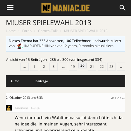
M!USER SPIELEWAHL 2013
Home
›
Foren
›
Games-Talk
›
M!USER SPIELEWAHL 2013
Dieses Thema hat 333 Antworten, 106 Teilnehmer, und wurde zuletzt
von
IKARUDENSHIN
vor
vor 12 years, 9 months
aktualisiert.
Ansicht von 15 Beiträgen - 286 bis 300 (von insgesamt 334)
20
…
←
1
2
3
19
21
22
23
→
Autor
Beiträge
2. Oktober 2013 um 6:33
#1151176
Anonym
Inaktiv
Wenn ihr noch ein Wahlthema sucht dann hätte ich da
ne Idee die, in meinen Augen, sehr interessant,
schwierig und polarisierend sein könnte.