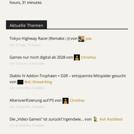
hours, 31 minutes
Aktuelle Themen
Tokyo Highway Racer (Remake ;-))
von
joia
vor 5 Tage, 10 hours
Games nur noch digital ab 2028
von
ChrisFox
vor 5 hours, 4 minutes
Diablo IV Addon-Trophäen + D2R – entspannte Mitspieler gesucht
von
BoC-Dread-King
vor 2 months, 3 weeks
Altersverifizierung auf PS
von
ChrisFox
vor 2 months, 4 weeks
Die „Video Games“ ist zurück!! Irgendwie…
von
Ash Rockford
vor 2 months, 3 weeks