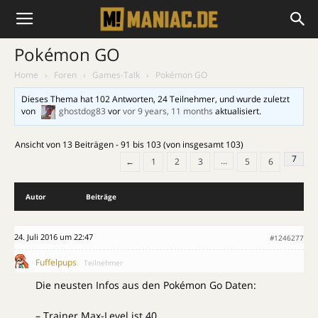
Pokémon GO
Home
›
Foren
›
Games-Talk
›
Pokémon GO
Dieses Thema hat 102 Antworten, 24 Teilnehmer, und wurde zuletzt
von
ghostdog83
vor
vor 9 years, 11 months
aktualisiert.
Ansicht von 13 Beiträgen - 91 bis 103 (von insgesamt 103)
7
…
←
1
2
3
5
6
Autor
Beiträge
24. Juli 2016 um 22:47
#1246277
Fuffelpups
Teilnehmer
Die neusten Infos aus den Pokémon Go Daten:
– Trainer Max-Level ist 40