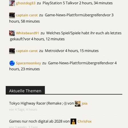
zu
PlayStation 5 Talk
vor 2 hours, 34 minutes
ghostdog83
zu
Game-News-Plattformübergreifend
vor 3
captain carot
hours, 58 minutes
zu
Welches Spiel/Spiele habt ihr euch als letztes
Whitebeard91
gekauft?
vor 4 hours, 12 minutes
zu
Metroid
vor 4 hours, 15 minutes
captain carot
zu
Game-News-Plattformübergreifend
vor 4
Spacemoonkey
hours, 23 minutes
Aktuelle Themen
Tokyo Highway Racer (Remake ;-))
von
joia
vor 4 Tage, 4 hours
Games nur noch digital ab 2028
von
ChrisFox
vor 3 weeks, 3 Tage