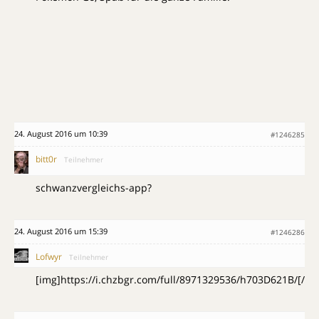
24. August 2016 um 10:39
#1246285
bitt0r
Teilnehmer
schwanzvergleichs-app?
24. August 2016 um 15:39
#1246286
Lofwyr
Teilnehmer
[img]https://i.chzbgr.com/full/8971329536/h703D621B/[/im