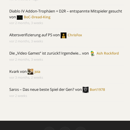
Diablo IV Addon-Trophäen + D2R – entspannte Mitspieler gesucht
von
BoC-Dread-King
vor 2 months, 3 weeks
Altersverifizierung auf PS
von
ChrisFox
vor 2 months, 3 weeks
Die „Video Games“ ist zurück!! Irgendwie…
von
Ash Rockford
vor 2 months, 3 weeks
Kvark
von
joia
vor 3 months, 2 weeks
Saros – Das neue beste Spiel der Gen?
von
Bort1978
vor 2 weeks