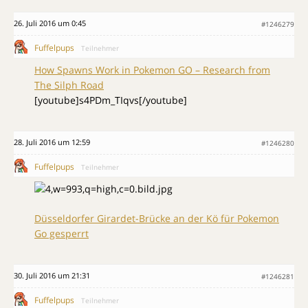
26. Juli 2016 um 0:45
#1246279
Fuffelpups
Teilnehmer
How Spawns Work in Pokemon GO – Research from
The Silph Road
[youtube]s4PDm_TIqvs[/youtube]
28. Juli 2016 um 12:59
#1246280
Fuffelpups
Teilnehmer
Düsseldorfer Girardet-Brücke an der Kö für Pokemon
Go gesperrt
30. Juli 2016 um 21:31
#1246281
Fuffelpups
Teilnehmer