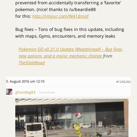
prevented from accidentally transferring a ‘favorite’
pokemon. (nice! thanks to /u/beardie88
for this:
http://imgur.com/W41dmqf
Bug fixes – Tons of bug fixes in this update, including
with maps, Gyms, encounters, and memory leaks
Pokemon GO v0.31.0 Update [Megathread] – Bug fixes,
new options, and a major mechanic change
from
TheSilphRoad
5. August 2016 um 12:10
#1246282
ghostdog83
Teilnehmer