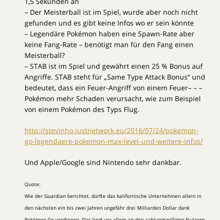
1,5 Sekunden an
– Der Meisterball ist im Spiel, wurde aber noch nicht
gefunden und es gibt keine Infos wo er sein könnte
– Legendäre Pokémon haben eine Spawn-Rate aber
keine Fang-Rate – benötigt man für den Fang einen
Meisterball?
– STAB ist im Spiel und gewährt einen 25 % Bonus auf
Angriffe. STAB steht für „Same Type Attack Bonus“ und
bedeutet, dass ein Feuer-Angriff von einem Feuer– – –
Pokémon mehr Schaden verursacht, wie zum Beispiel
von einem Pokémon des Typs Flug.
http://stevinho.justnetwork.eu/2016/07/24/pokemon-
go-legendaere-pokemon-max-level-und-weitere-infos/
Und Apple/Google sind Nintendo sehr dankbar.
Quote:
Wie der Guardian berichtet, dürfte das kalifornische Unternehmen allein in
den nächsten ein bis zwei Jahren ungefähr drei Milliarden Dollar dank
Pokémon Go verdienen. Das liegt vor allem an den zahlungswilligen Nutzern