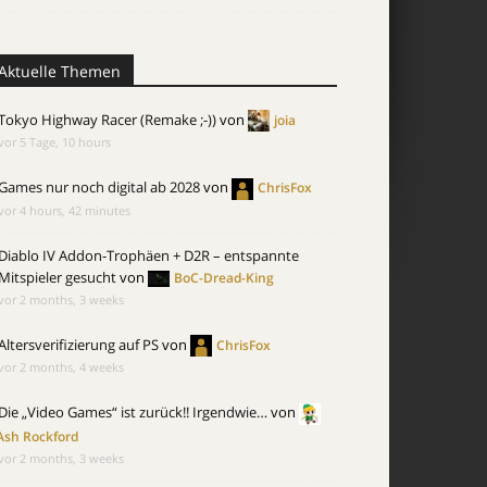
Aktuelle Themen
Tokyo Highway Racer (Remake ;-))
von
joia
vor 5 Tage, 10 hours
Games nur noch digital ab 2028
von
ChrisFox
vor 4 hours, 42 minutes
Diablo IV Addon-Trophäen + D2R – entspannte
Mitspieler gesucht
von
BoC-Dread-King
vor 2 months, 3 weeks
Altersverifizierung auf PS
von
ChrisFox
vor 2 months, 4 weeks
Die „Video Games“ ist zurück!! Irgendwie…
von
Ash Rockford
vor 2 months, 3 weeks