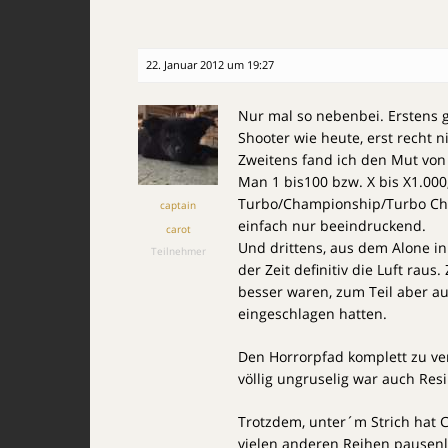
22. Januar 2012 um 19:27
Nur mal so nebenbei. Erstens g
Shooter wie heute, erst recht n
Zweitens fand ich den Mut von
Man 1 bis100 bzw. X bis X1.000, 
Turbo/Championship/Turbo Cha
captain
einfach nur beeindruckend.
carot
Und drittens, aus dem Alone in
Teilnehmer
der Zeit definitiv die Luft raus
besser waren, zum Teil aber au
eingeschlagen hatten.
Den Horrorpfad komplett zu v
völlig ungruselig war auch Resi
Trotzdem, unter´m Strich hat 
vielen anderen Reihen pausenl