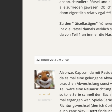
anspruchsvollere Rätsel und ei
alle zufrieden gewesen. Ob ich
dann eigentlich relativ egal ^^!
Zu den “rätsellastigen” früher
ihr die Rätsel damals wirklich
da von Teil 1 an immer die Nase
22. Januar 2012 um 21:00
Also was Capcom da mit Resident
da es mal eine gelungene Abw
brauchen Abwechslung sonst we
Teil wäre eine Neuausrichtung
so tolle Serie schnell den Bac
schnitzel
mal ergangen war. Spiele-Ser
Teilnehmer
Richtungswechsel (den ich übri
auch ganz okay. …Jetzt finde ic