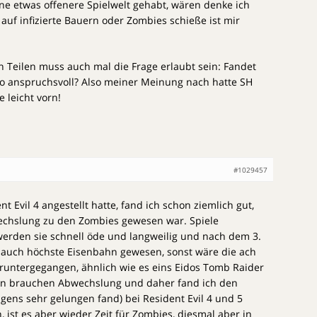
ne etwas offenere Spielwelt gehabt, wären denke ich
 auf infizierte Bauern oder Zombies schieße ist mir
en Teilen muss auch mal die Frage erlaubt sein: Fandet
 so anspruchsvoll? Also meiner Meinung nach hatte SH
 leicht vorn!
#1029457
 Evil 4 angestellt hatte, fand ich schon ziemlich gut,
echslung zu den Zombies gewesen war. Spiele
rden sie schnell öde und langweilig und nach dem 3.
 auch höchste Eisenbahn gewesen, sonst wäre die ach
h runtergegangen, ähnlich wie es eins Eidos Tomb Raider
ien brauchen Abwechslung und daher fand ich den
gens sehr gelungen fand) bei Resident Evil 4 und 5
h, ist es aber wieder Zeit für Zombies, diesmal aber in