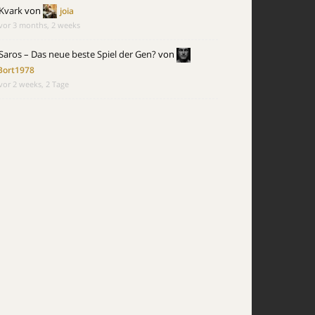
Kvark
von
joia
vor 3 months, 2 weeks
Saros – Das neue beste Spiel der Gen?
von
Bort1978
vor 2 weeks, 2 Tage