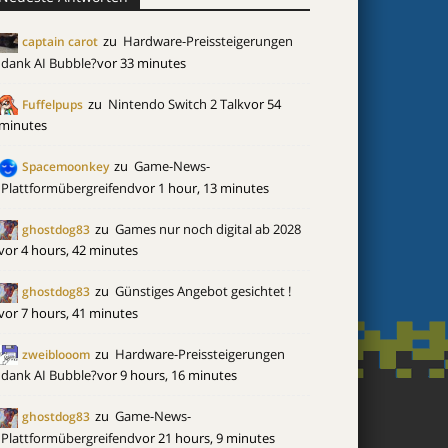
zu
Hardware-Preissteigerungen
captain carot
dank AI Bubble?
vor 33 minutes
zu
Nintendo Switch 2 Talk
vor 54
Fuffelpups
minutes
zu
Game-News-
Spacemoonkey
Plattformübergreifend
vor 1 hour, 13 minutes
zu
Games nur noch digital ab 2028
ghostdog83
vor 4 hours, 42 minutes
zu
Günstiges Angebot gesichtet !
ghostdog83
vor 7 hours, 41 minutes
zu
Hardware-Preissteigerungen
zweiblooom
dank AI Bubble?
vor 9 hours, 16 minutes
zu
Game-News-
ghostdog83
Plattformübergreifend
vor 21 hours, 9 minutes