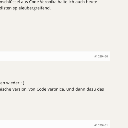
enschlüssel aus Code Veronika halte ich auch heute
llsten spieleübergreifend.
#1029460
n wieder : (
nische Version, von Code Veronica. Und dann dazu das
#1029461