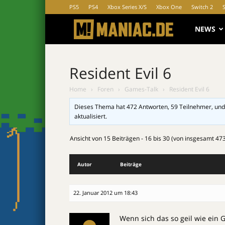
PS5
PS4
Xbox Series X/S
Xbox One
Switch 2
MANIAC.d
NEWS
Resident Evil 6
Home
›
Foren
›
Games-Talk
›
Resident Evil 6
Dieses Thema hat 472 Antworten, 59 Teilnehmer, und
aktualisiert.
Ansicht von 15 Beiträgen - 16 bis 30 (von insgesamt 47
Autor
Beiträge
22. Januar 2012 um 18:43
Wenn sich das so geil wie ein G