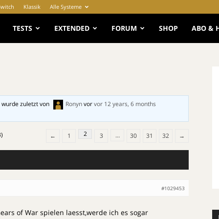
Switch
Klassik
Alle Systeme
e
TESTS
EXTENDED
FORUM
SHOP
ABO & 
 wurde zuletzt von
Ronyn
vor
vor 12 years, 6 months
2
3)
…
←
1
3
30
31
32
→
#1029453
ears of War spielen laesst,werde ich es sogar