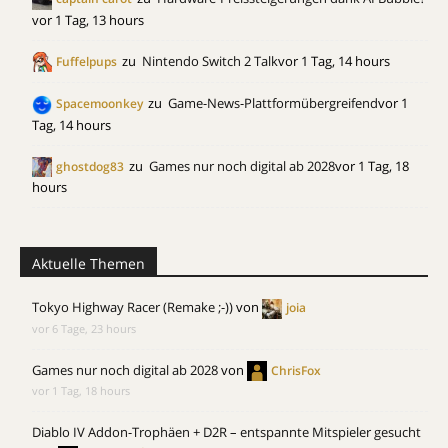
vor 1 Tag, 13 hours
zu
Nintendo Switch 2 Talk
vor 1 Tag, 14 hours
Fuffelpups
zu
Game-News-Plattformübergreifend
vor 1
Spacemoonkey
Tag, 14 hours
zu
Games nur noch digital ab 2028
vor 1 Tag, 18
ghostdog83
hours
Aktuelle Themen
Tokyo Highway Racer (Remake ;-))
von
joia
vor 6 Tage, 23 hours
Games nur noch digital ab 2028
von
ChrisFox
vor 1 Tag, 18 hours
Diablo IV Addon-Trophäen + D2R – entspannte Mitspieler gesucht