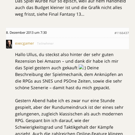
Das Spiel wurde nur so episch, weil auf nem Handheld
auch das Budget kleiner ist und die Grafik nicht alles
weg frisst, siehe Final Fantasy 13…
8. Dezember 2013 um 7:30
#1166437
execgamer
Teilnehmer
Hallo Ullus, du steckst also hinter der sehr guten
Rezension bei Amazon – und dank dir habe ich mir
das Spiel gestern auch gekauft
Deine
Beschreibung der Spielmechanik, dem Anknüpfen an
die RPGs aus SNES und PSOne Zeiten, sowie die sehr
schöne Szenerie – damit hast du mich gepackt.
Gestern Abend habe ich es zwar nur eine Stunde
gespielt, aber der Rundumeindruck ist der eines sehr
gelungenen, zugleich klassischen als auch modernen
RPG. Gespant bin ich darauf, wie der
Schwierigkeitsgrad und Taktikgehalt der Kämpfe
anzieht. Auch die zahlreichen Online-Feature klingen