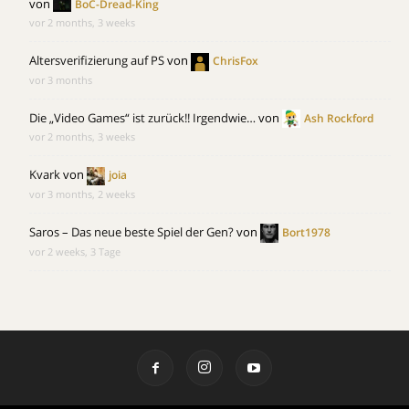
von
BoC-Dread-King
vor 2 months, 3 weeks
Altersverifizierung auf PS
von
ChrisFox
vor 3 months
Die „Video Games“ ist zurück!! Irgendwie…
von
Ash Rockford
vor 2 months, 3 weeks
Kvark
von
joia
vor 3 months, 2 weeks
Saros – Das neue beste Spiel der Gen?
von
Bort1978
vor 2 weeks, 3 Tage