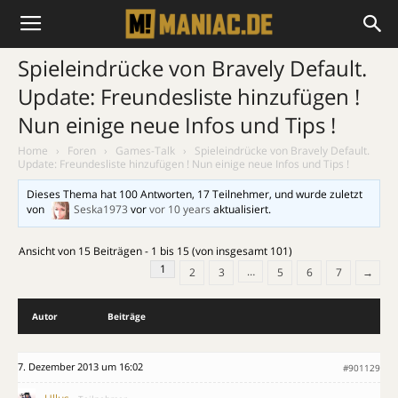
Spieleindrücke von Bravely Default.
Update: Freundesliste hinzufügen !
Nun einige neue Infos und Tips !
Home
›
Foren
›
Games-Talk
›
Spieleindrücke von Bravely Default.
Update: Freundesliste hinzufügen ! Nun einige neue Infos und Tips !
Dieses Thema hat 100 Antworten, 17 Teilnehmer, und wurde zuletzt
von
Seska1973
vor
vor 10 years
aktualisiert.
Ansicht von 15 Beiträgen - 1 bis 15 (von insgesamt 101)
1
…
2
3
5
6
7
→
Autor
Beiträge
7. Dezember 2013 um 16:02
#901129