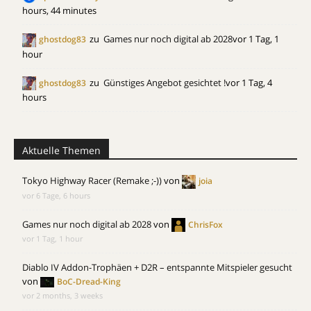
hours, 44 minutes
zu
Games nur noch digital ab 2028
vor 1 Tag, 1
ghostdog83
hour
zu
Günstiges Angebot gesichtet !
vor 1 Tag, 4
ghostdog83
hours
Aktuelle Themen
Tokyo Highway Racer (Remake ;-))
von
joia
vor 6 Tage, 6 hours
Games nur noch digital ab 2028
von
ChrisFox
vor 1 Tag, 1 hour
Diablo IV Addon-Trophäen + D2R – entspannte Mitspieler gesucht
von
BoC-Dread-King
vor 2 months, 3 weeks