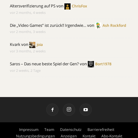
Altersverifizierung auf PS
von
ChrisFox
vor 2 months, 4 weeks
Die „Video Games“ ist zurück!! Irgendwie…
von
Ash Rockford
vor 2 months, 3 weeks
Kvark
von
joia
vor 3 months, 2 weeks
Saros – Das neue beste Spiel der Gen?
von
Bort1978
vor 2 weeks, 2 Tage
Impressum
Team
Datenschutz
Barrierefreiheit
Nutzungsbedingungen
Anzeigen
Kontakt
Abo-Kontakt