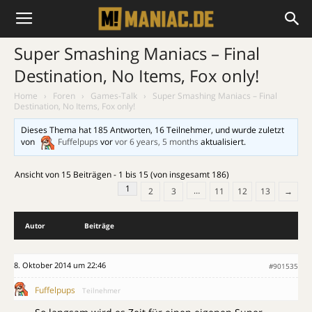
Super Smashing Maniacs – Final
Destination, No Items, Fox only!
Home
›
Foren
›
Games-Talk
›
Super Smashing Maniacs – Final
Destination, No Items, Fox only!
Dieses Thema hat 185 Antworten, 16 Teilnehmer, und wurde zuletzt
von
Fuffelpups
vor
vor 6 years, 5 months
aktualisiert.
Ansicht von 15 Beiträgen - 1 bis 15 (von insgesamt 186)
1
…
2
3
11
12
13
→
Autor
Beiträge
8. Oktober 2014 um 22:46
#901535
Fuffelpups
Teilnehmer