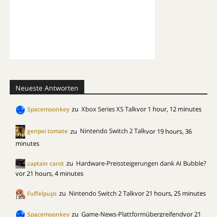
Neueste Antworten
zu
Xbox Series XS Talk
vor 1 hour, 12 minutes
Spacemoonkey
zu
Nintendo Switch 2 Talk
vor 19 hours, 36
genpei tomate
minutes
zu
Hardware-Preissteigerungen dank AI Bubble?
captain carot
vor 21 hours, 4 minutes
zu
Nintendo Switch 2 Talk
vor 21 hours, 25 minutes
Fuffelpups
zu
Game-News-Plattformübergreifend
vor 21
Spacemoonkey