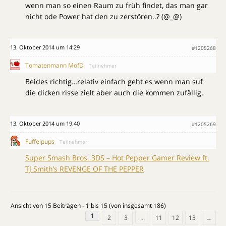
wenn man so einen Raum zu früh findet, das man gar
nicht ode Power hat den zu zerstören..? (@_@)
13. Oktober 2014 um 14:29
#1205268
Tomatenmann MofD
Teilnehmer
Beides richtig…relativ einfach geht es wenn man suf
die dicken risse zielt aber auch die kommen zufällig.
13. Oktober 2014 um 19:40
#1205269
Fuffelpups
Teilnehmer
Super Smash Bros. 3DS – Hot Pepper Gamer Review ft.
TJ Smith’s REVENGE OF THE PEPPER
Ansicht von 15 Beiträgen - 1 bis 15 (von insgesamt 186)
1
…
2
3
11
12
13
→