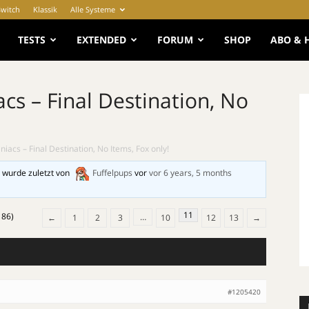
Switch
Klassik
Alle Systeme
e
TESTS
EXTENDED
FORUM
SHOP
ABO & 
s – Final Destination, No
acs – Final Destination, No Items, Fox only!
 wurde zuletzt von
Fuffelpups
vor
vor 6 years, 5 months
11
186)
…
←
1
2
3
10
12
13
→
#1205420