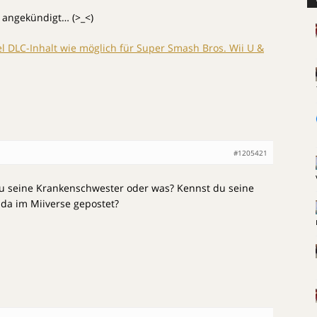
d angekündigt… (>_<)
l DLC-Inhalt wie möglich für Super Smash Bros. Wii U &
#1205421
t du seine Krankenschwester oder was? Kennst du seine
nda im Miiverse gepostet?