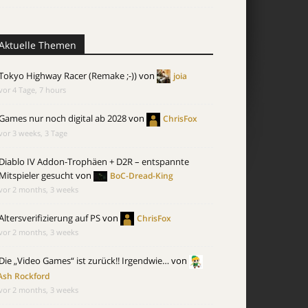
Aktuelle Themen
Tokyo Highway Racer (Remake ;-))
von
joia
vor 4 Tage, 7 hours
Games nur noch digital ab 2028
von
ChrisFox
vor 3 weeks, 3 Tage
Diablo IV Addon-Trophäen + D2R – entspannte
Mitspieler gesucht
von
BoC-Dread-King
vor 2 months, 3 weeks
Altersverifizierung auf PS
von
ChrisFox
vor 2 months, 3 weeks
Die „Video Games“ ist zurück!! Irgendwie…
von
Ash Rockford
vor 2 months, 3 weeks