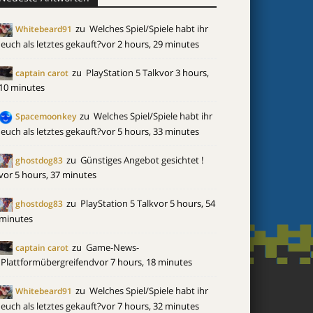
zu
Welches Spiel/Spiele habt ihr
Whitebeard91
euch als letztes gekauft?
vor 2 hours, 29 minutes
zu
PlayStation 5 Talk
vor 3 hours,
captain carot
10 minutes
zu
Welches Spiel/Spiele habt ihr
Spacemoonkey
euch als letztes gekauft?
vor 5 hours, 33 minutes
zu
Günstiges Angebot gesichtet !
ghostdog83
vor 5 hours, 37 minutes
zu
PlayStation 5 Talk
vor 5 hours, 54
ghostdog83
minutes
zu
Game-News-
captain carot
Plattformübergreifend
vor 7 hours, 18 minutes
zu
Welches Spiel/Spiele habt ihr
Whitebeard91
euch als letztes gekauft?
vor 7 hours, 32 minutes