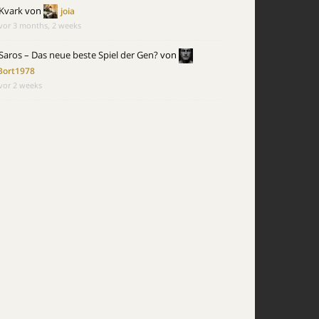
Kvark
von
joia
vor 3 months, 2 weeks
Saros – Das neue beste Spiel der Gen?
von
Bort1978
vor 2 weeks