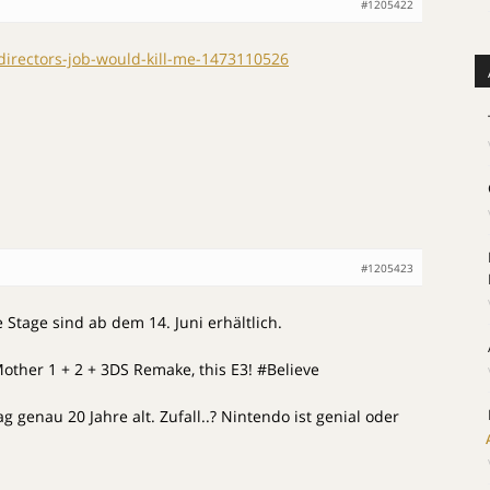
#1205422
directors-job-would-kill-me-1473110526
#1205423
 Stage sind ab dem 14. Juni erhältlich.
other 1 + 2 + 3DS Remake, this E3! #Believe
 genau 20 Jahre alt. Zufall..? Nintendo ist genial oder