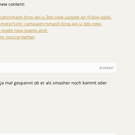
 new content:
.com/smash-bros-wii-u-3ds-new-update-on-friday-adds-
-more/?utm_campaign=smash-bros-wii-u-3ds-new-
y-mode-new-stages-and-
_source=twitter
#1205427
bin ja mal gespannt ob er als smasher noch kommt oder