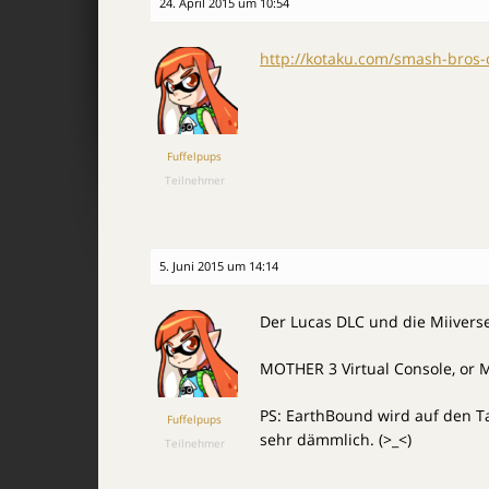
24. April 2015 um 10:54
http://kotaku.com/smash-bros-
Fuffelpups
Teilnehmer
5. Juni 2015 um 14:14
Der Lucas DLC und die Miiverse
MOTHER 3 Virtual Console, or M
PS: EarthBound wird auf den Tag
Fuffelpups
sehr dämmlich. (>_<)
Teilnehmer