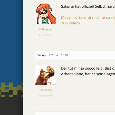
Sakurai hat offiziell Selbstmor
Masahiro Sakurai möchte so vie
3DS liefern
Fuffelpups
Teilnehmer
24. April 2015 um 10:02
Der tut mir ja soooo leid. Bis
Arbeitspläne, hat er seine Age
ChrisKong
Teilnehmer