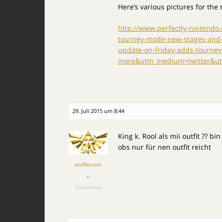
Here’s various pictures for the
http://www.perfectly-nintendo
tourney-mode-new-stages-and
update-on-friday-adds-tourne
more&utm_medium=twitter&utm
29. Juli 2015 um 8:44
King k. Rool als mii outfit ?? 
obs nur für nen outfit reicht
wolffenstei
n
Teilnehmer