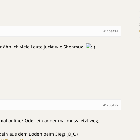
#1205424
r ähnlich viele Leute juckt wie Shenmue.
#1205425
mal online?
Oder ein ander ma, muss jetzt weg.
deln aus dem Boden beim Sieg! (O_O)