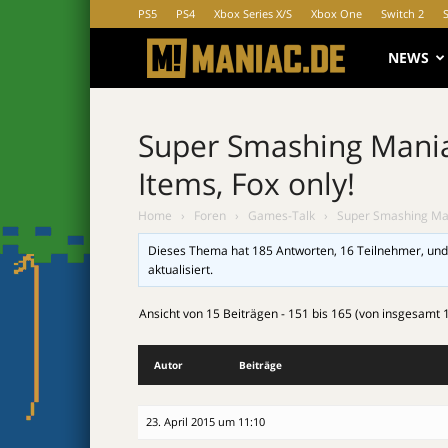
PS5
PS4
Xbox Series X/S
Xbox One
Switch 2
MANIAC.d
NEWS
Super Smashing Maniac
Items, Fox only!
Home
›
Foren
›
Games-Talk
›
Super Smashing Mani
Dieses Thema hat 185 Antworten, 16 Teilnehmer, und
aktualisiert.
Ansicht von 15 Beiträgen - 151 bis 165 (von insgesamt 
Autor
Beiträge
23. April 2015 um 11:10