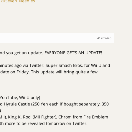
iki/Seven_Needles
#1205426
and you get an update. EVERYONE GET’S AN UPDATE!
nutes ago via Twitter: Super Smash Bros. for Wii U and
ate on Friday. This update will bring quite a few
 YouTube, Wii U only)
d Hyrule Castle (250 Yen each if bought separately, 350
)
Mii), King K. Rool (Mii Fighter), Chrom from Fire Emblem
ith more to be revealed tomorrow on Twitter.