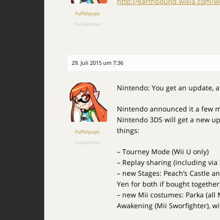
http://earthbound.wikia.com/w
Fuffelpups
Teilnehmer
29. Juli 2015 um 7:36
Nintendo: You get an update, 
Nintendo announced it a few mi
Nintendo 3DS will get a new upd
things:
Fuffelpups
Teilnehmer
– Tourney Mode (Wii U only)
– Replay sharing (including via
– new Stages: Peach’s Castle an
Yen for both if bought together
– new Mii costumes: Parka (all 
Awakening (Mii Sworfighter), w