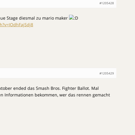
#1205428
ue Stage diesmal zu mario maker
h?v=IOdhFajSdj8
#1205429
tober ended das Smash Bros. Fighter Ballot. Mal
sten Informationen bekommen, wer das rennen gemacht