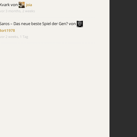
Kvark
von
joia
vor 3 months, 2 weeks
Saros – Das neue beste Spiel der Gen?
von
Bort1978
vor 2 weeks, 1 Tag