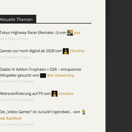
Aktuelle Themen
Tokyo Highway Racer (Remake ;-))
von
joia
vor 5 Tage, 2 hours
Games nur noch digital ab 2028
von
ChrisFox
vor 3 weeks, 4 Tage
Diablo IV Addon-Trophäen + D2R – entspannte
Mitspieler gesucht
von
BoC-Dread-King
vor 2 months, 3 weeks
Altersverifizierung auf PS
von
ChrisFox
vor 2 months, 4 weeks
Die „Video Games“ ist zurück!! Irgendwie…
von
Ash Rockford
vor 2 months, 3 weeks