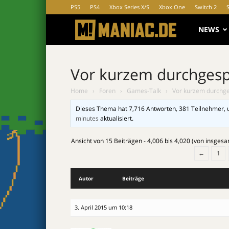
PS5
PS4
Xbox Series X/S
Xbox One
Switch 2
MANIAC.d
NEWS
Vor kurzem durchgesp
Home
›
Foren
›
Games-Talk
›
Vor kurzem durchge
Dieses Thema hat 7,716 Antworten, 381 Teilnehmer, 
minutes
aktualisiert.
Ansicht von 15 Beiträgen - 4,006 bis 4,020 (von insgesa
←
1
Autor
Beiträge
3. April 2015 um 10:18