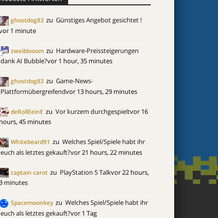
zu
Günstiges Angebot gesichtet !
ghostdog83
vor 1 minute
zu
Hardware-Preissteigerungen
zweiblooom
dank AI Bubble?
vor 1 hour, 35 minutes
zu
Game-News-
ghostdog83
Plattformübergreifend
vor 13 hours, 29 minutes
zu
Vor kurzem durchgespielt
vor 16
deRollEeinE
hours, 45 minutes
zu
Welches Spiel/Spiele habt ihr
Whitebeard91
euch als letztes gekauft?
vor 21 hours, 22 minutes
zu
PlayStation 5 Talk
vor 22 hours,
captain carot
3 minutes
zu
Welches Spiel/Spiele habt ihr
Spacemoonkey
euch als letztes gekauft?
vor 1 Tag