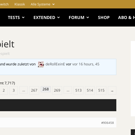
Switch
Klassik
Alle Systeme
e
TESTS
EXTENDED
FORUM
SHOP
ABO & 
ielt
spielt
und wurde zuletzt von
deRollEeinE
vor
vor 16 hours, 45
mt 7,717)
268
…
…
2
3
267
269
513
514
515
→
#906458