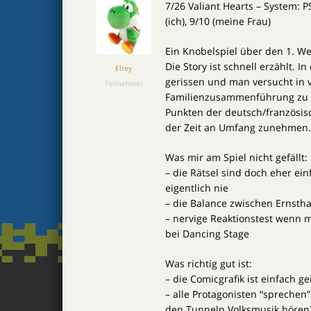
7/26 Valiant Hearts – System: P
(ich), 9/10 (meine Frau)
Ein Knobelspiel über den 1. We
Die Story ist schnell erzählt. 
Elrey
gerissen und man versucht in
Teilnehmer
Familienzusammenführung zu e
Punkten der deutsch/französisc
der Zeit an Umfang zunehmen.
Was mir am Spiel nicht gefällt:
– die Rätsel sind doch eher ein
eigentlich nie
– die Balance zwischen Ernstha
– nervige Reaktionstest wenn m
bei Dancing Stage
Was richtig gut ist:
– die Comicgrafik ist einfach gei
– alle Protagonisten “sprechen
den Tunneln Volksmusik hören