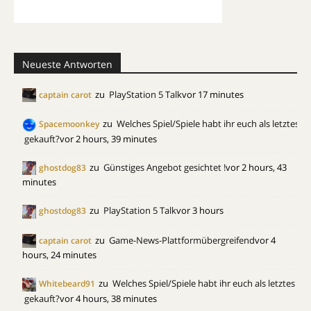
Neueste Antworten
zu
PlayStation 5 Talk
vor 17 minutes
captain carot
zu
Welches Spiel/Spiele habt ihr euch als letztes
Spacemoonkey
gekauft?
vor 2 hours, 39 minutes
zu
Günstiges Angebot gesichtet !
vor 2 hours, 43
ghostdog83
minutes
zu
PlayStation 5 Talk
vor 3 hours
ghostdog83
zu
Game-News-Plattformübergreifend
vor 4
captain carot
hours, 24 minutes
zu
Welches Spiel/Spiele habt ihr euch als letztes
Whitebeard91
gekauft?
vor 4 hours, 38 minutes