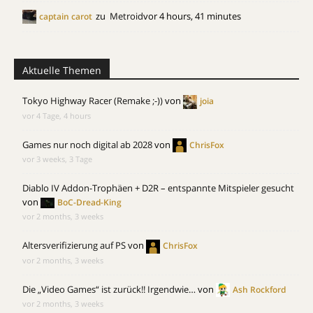
zu
Metroid
vor 4 hours, 41 minutes
captain carot
Aktuelle Themen
Tokyo Highway Racer (Remake ;-))
von
joia
vor 4 Tage, 4 hours
Games nur noch digital ab 2028
von
ChrisFox
vor 3 weeks, 3 Tage
Diablo IV Addon-Trophäen + D2R – entspannte Mitspieler gesucht
von
BoC-Dread-King
vor 2 months, 3 weeks
Altersverifizierung auf PS
von
ChrisFox
vor 2 months, 3 weeks
Die „Video Games“ ist zurück!! Irgendwie…
von
Ash Rockford
vor 2 months, 3 weeks