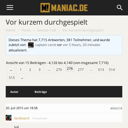
Vor kurzem durchgespielt
Home
›
Foren
›
Games-Talk
›
Vor kurzem durchgespielt
Dieses Thema hat 7,715 Antworten, 381 Teilnehmer, und wurde
zuletzt von
captain carot
vor
vor 5 hours, 20 minutes
aktualisiert.
Ansicht von 15 Beiträgen - 4,126 bis 4,140 (von insgesamt 7,716)
276
…
…
←
1
2
3
275
277
513
514
515
→
Autor
Beiträge
20. Juli 2015 um 18:58
#906578
kevboard
Teilnehmer
lol