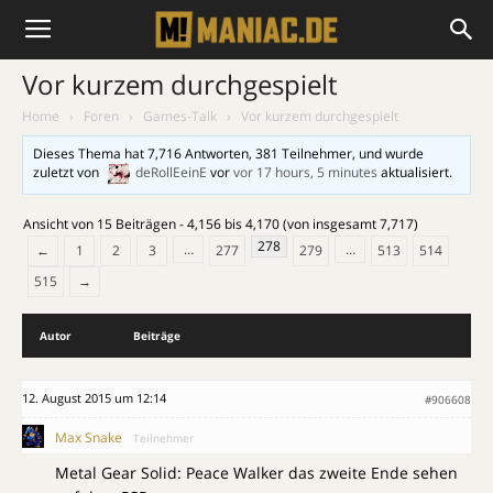
Vor kurzem durchgespielt
Home
›
Foren
›
Games-Talk
›
Vor kurzem durchgespielt
Dieses Thema hat 7,716 Antworten, 381 Teilnehmer, und wurde
zuletzt von
deRollEeinE
vor
vor 17 hours, 5 minutes
aktualisiert.
Ansicht von 15 Beiträgen - 4,156 bis 4,170 (von insgesamt 7,717)
278
…
…
←
1
2
3
277
279
513
514
515
→
Autor
Beiträge
12. August 2015 um 12:14
#906608
Max Snake
Teilnehmer
Metal Gear Solid: Peace Walker das zweite Ende sehen