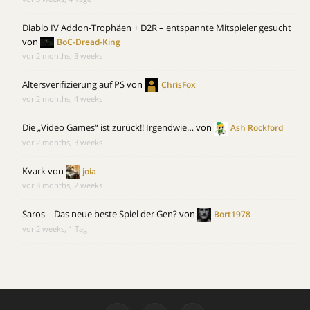
Diablo IV Addon-Trophäen + D2R – entspannte Mitspieler gesucht
von
BoC-Dread-King
vor 2 months, 3 weeks
Altersverifizierung auf PS
von
ChrisFox
vor 2 months, 4 weeks
Die „Video Games“ ist zurück!! Irgendwie…
von
Ash Rockford
vor 2 months, 3 weeks
Kvark
von
joia
vor 3 months, 2 weeks
Saros – Das neue beste Spiel der Gen?
von
Bort1978
vor 2 weeks, 1 Tag