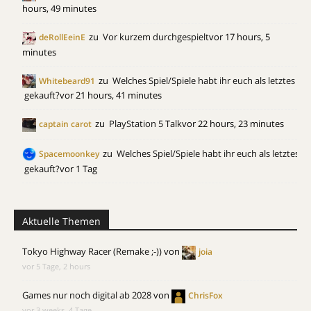
hours, 49 minutes
zu
Vor kurzem durchgespielt
vor 17 hours, 5
deRollEeinE
minutes
zu
Welches Spiel/Spiele habt ihr euch als letztes
Whitebeard91
gekauft?
vor 21 hours, 41 minutes
zu
PlayStation 5 Talk
vor 22 hours, 23 minutes
captain carot
zu
Welches Spiel/Spiele habt ihr euch als letztes
Spacemoonkey
gekauft?
vor 1 Tag
Aktuelle Themen
Tokyo Highway Racer (Remake ;-))
von
joia
vor 5 Tage, 2 hours
Games nur noch digital ab 2028
von
ChrisFox
vor 3 weeks, 4 Tage