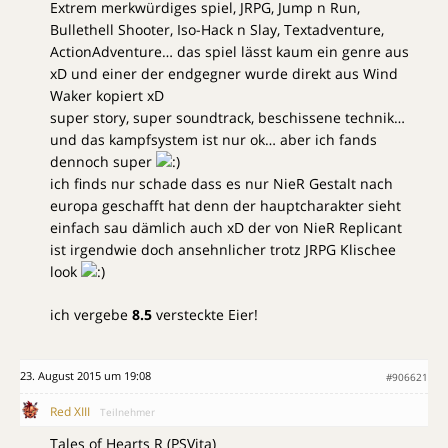
Extrem merkwürdiges spiel, JRPG, Jump n Run,
Bullethell Shooter, Iso-Hack n Slay, Textadventure,
ActionAdventure… das spiel lässt kaum ein genre aus
xD und einer der endgegner wurde direkt aus Wind
Waker kopiert xD
super story, super soundtrack, beschissene technik…
und das kampfsystem ist nur ok… aber ich fands
dennoch super
ich finds nur schade dass es nur NieR Gestalt nach
europa geschafft hat denn der hauptcharakter sieht
einfach sau dämlich auch xD der von NieR Replicant
ist irgendwie doch ansehnlicher trotz JRPG Klischee
look
ich vergebe
8.5
versteckte Eier!
23. August 2015 um 19:08
#906621
Red XIII
Teilnehmer
Tales of Hearts R (PSVita)