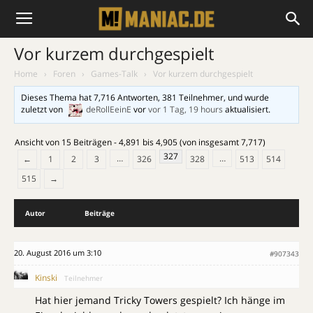
Vor kurzem durchgespielt
Home
›
Foren
›
Games-Talk
›
Vor kurzem durchgespielt
Dieses Thema hat 7,716 Antworten, 381 Teilnehmer, und wurde
zuletzt von
deRollEeinE
vor
vor 1 Tag, 19 hours
aktualisiert.
Ansicht von 15 Beiträgen - 4,891 bis 4,905 (von insgesamt 7,717)
327
…
…
←
1
2
3
326
328
513
514
515
→
Autor
Beiträge
20. August 2016 um 3:10
#907343
Kinski
Teilnehmer
Hat hier jemand Tricky Towers gespielt? Ich hänge im