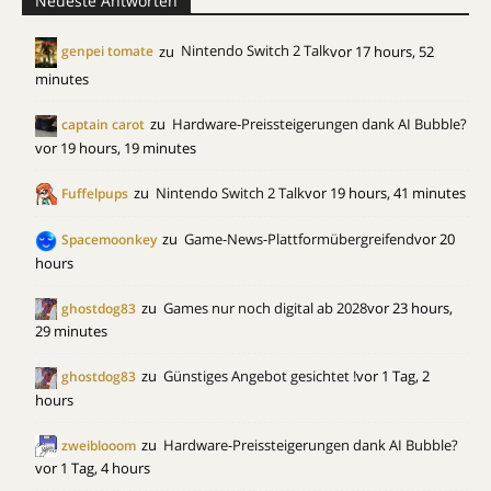
Neueste Antworten
zu
Nintendo Switch 2 Talk
vor 17 hours, 52
genpei tomate
minutes
zu
Hardware-Preissteigerungen dank AI Bubble?
captain carot
vor 19 hours, 19 minutes
zu
Nintendo Switch 2 Talk
vor 19 hours, 41 minutes
Fuffelpups
zu
Game-News-Plattformübergreifend
vor 20
Spacemoonkey
hours
zu
Games nur noch digital ab 2028
vor 23 hours,
ghostdog83
29 minutes
zu
Günstiges Angebot gesichtet !
vor 1 Tag, 2
ghostdog83
hours
zu
Hardware-Preissteigerungen dank AI Bubble?
zweiblooom
vor 1 Tag, 4 hours