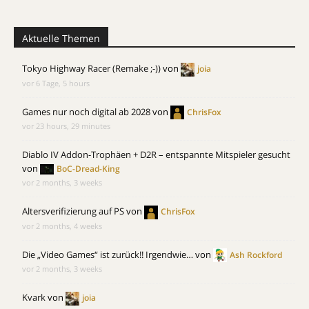
Aktuelle Themen
Tokyo Highway Racer (Remake ;-))
von
joia
vor 6 Tage, 5 hours
Games nur noch digital ab 2028
von
ChrisFox
vor 23 hours, 29 minutes
Diablo IV Addon-Trophäen + D2R – entspannte Mitspieler gesucht
von
BoC-Dread-King
vor 2 months, 3 weeks
Altersverifizierung auf PS
von
ChrisFox
vor 2 months, 4 weeks
Die „Video Games“ ist zurück!! Irgendwie…
von
Ash Rockford
vor 2 months, 3 weeks
Kvark
von
joia