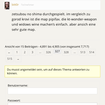
bitt0r
Teilnehmer
zetsubou no shima durchgespielt. im vergleich zu
gorod krovi ist die map pipifax. die kt-wonder-weapon
und widows wine machen’s einfach. aber ansich eine
sehr gute map.
Ansicht von 15 Beiträgen - 4,891 bis 4,905 (von insgesamt 7,717)
327
…
…
←
1
2
3
326
328
513
514
515
→
Du musst angemeldet sein, um auf dieses Thema antworten zu
können.
Benutzername:
Passwort: