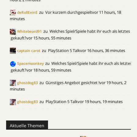
zu
Vor kurzem durchgespielt
vor 11 hours, 18
deRollEeinE
minutes
zu
Welches Spiel/Spiele habt ihr euch als letztes
Whitebeard91
gekauft?
vor 15 hours, 55 minutes
zu
PlayStation 5 Talk
vor 16 hours, 36 minutes
captain carot
zu
Welches Spiel/Spiele habt ihr euch als letztes
Spacemoonkey
gekauft?
vor 18 hours, 59 minutes
zu
Günstiges Angebot gesichtet !
vor 19 hours, 2
ghostdog83
minutes
zu
PlayStation 5 Talk
vor 19 hours, 19 minutes
ghostdog83
Aktuelle Themen