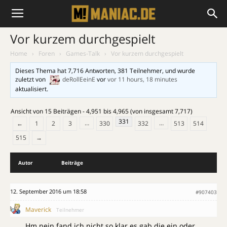
Vor kurzem durchgespielt
Home
›
Foren
›
Games-Talk
›
Vor kurzem durchgespielt
Dieses Thema hat 7,716 Antworten, 381 Teilnehmer, und wurde
zuletzt von
deRollEeinE
vor
vor 11 hours, 18 minutes
aktualisiert.
Ansicht von 15 Beiträgen - 4,951 bis 4,965 (von insgesamt 7,717)
331
…
…
←
1
2
3
330
332
513
514
515
→
Autor
Beiträge
12. September 2016 um 18:58
#907403
Maverick
Teilnehmer
Hm nein fand ich nicht so klar es gab die ein oder