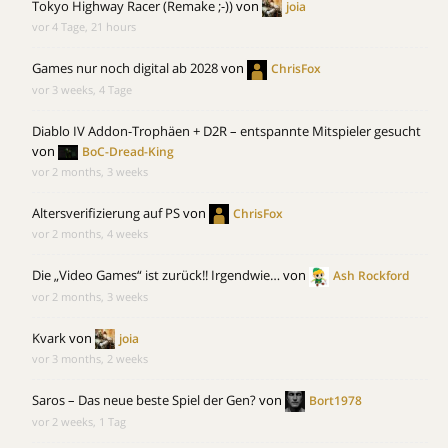
Tokyo Highway Racer (Remake ;-))
von
joia
vor 4 Tage, 21 hours
Games nur noch digital ab 2028
von
ChrisFox
vor 3 weeks, 4 Tage
Diablo IV Addon-Trophäen + D2R – entspannte Mitspieler gesucht
von
BoC-Dread-King
vor 2 months, 3 weeks
Altersverifizierung auf PS
von
ChrisFox
vor 2 months, 4 weeks
Die „Video Games“ ist zurück!! Irgendwie…
von
Ash Rockford
vor 2 months, 3 weeks
Kvark
von
joia
vor 3 months, 2 weeks
Saros – Das neue beste Spiel der Gen?
von
Bort1978
vor 2 weeks, 1 Tag