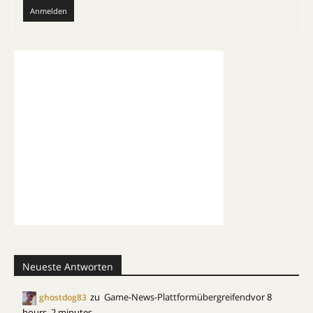
Anmelden
Neueste Antworten
zu
Game-News-Plattformübergreifend
vor 8
ghostdog83
hours, 2 minutes