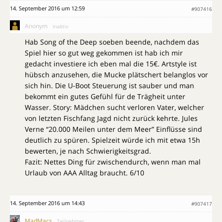
14. September 2016 um 12:59
#907416
Anonym
Inaktiv
Hab Song of the Deep soeben beende, nachdem das
Spiel hier so gut weg gekommen ist hab ich mir
gedacht investiere ich eben mal die 15€. Artstyle ist
hübsch anzusehen, die Mucke plätschert belanglos vor
sich hin. Die U-Boot Steuerung ist sauber und man
bekommt ein gutes Gefühl für de Trägheit unter
Wasser. Story: Mädchen sucht verloren Vater, welcher
von letzten Fischfang Jagd nicht zurück kehrte. Jules
Verne “20.000 Meilen unter dem Meer” Einflüsse sind
deutlich zu spüren. Spielzeit würde ich mit etwa 15h
bewerten, je nach Schwierigkeitsgrad.
Fazit: Nettes Ding für zwischendurch, wenn man mal
Urlaub von AAA Alltag braucht. 6/10
14. September 2016 um 14:43
#907417
MadMacs
Teilnehmer