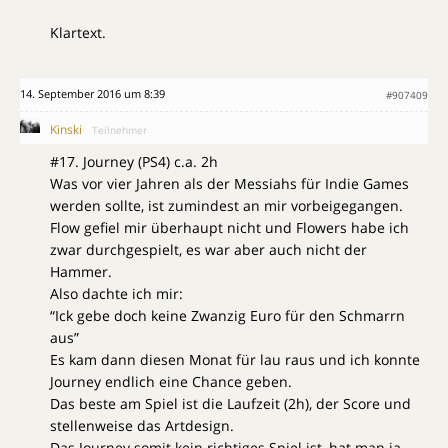
Klartext.
14. September 2016 um 8:39
#907409
Kinski
Teilnehmer
#17. Journey (PS4) c.a. 2h
Was vor vier Jahren als der Messiahs für Indie Games
werden sollte, ist zumindest an mir vorbeigegangen.
Flow gefiel mir überhaupt nicht und Flowers habe ich
zwar durchgespielt, es war aber auch nicht der
Hammer.
Also dachte ich mir:
“Ick gebe doch keine Zwanzig Euro für den Schmarrn
aus”
Es kam dann diesen Monat für lau raus und ich konnte
Journey endlich eine Chance geben.
Das beste am Spiel ist die Laufzeit (2h), der Score und
stellenweise das Artdesign.
Das Journey somit kein richtiges Spiel ist, hat man ja