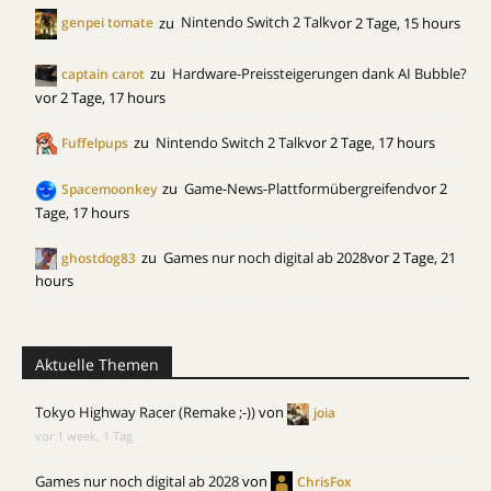
zu
Nintendo Switch 2 Talk
vor 2 Tage, 15 hours
genpei tomate
zu
Hardware-Preissteigerungen dank AI Bubble?
captain carot
vor 2 Tage, 17 hours
zu
Nintendo Switch 2 Talk
vor 2 Tage, 17 hours
Fuffelpups
zu
Game-News-Plattformübergreifend
vor 2
Spacemoonkey
Tage, 17 hours
zu
Games nur noch digital ab 2028
vor 2 Tage, 21
ghostdog83
hours
Aktuelle Themen
Tokyo Highway Racer (Remake ;-))
von
joia
vor 1 week, 1 Tag
Games nur noch digital ab 2028
von
ChrisFox