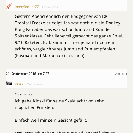
JonnyRocket77
Teilnehmer
Gestern Abend endlich den Endgegner von DK
Tropical Freeze erledigt. Ich war noch nie ein Donkey
Kong Fan aber das war schon Jump and Run der
Spitzenklasse. Sehr liebevoll gemacht das ganze Spiel.
9/10 Raketen. Evtl. kann mir hier jemand noch ein
schönes, vergleichbares Jump and Run empfehlen
(Rayman und Mario hab ich schon).
21. September 2016 um 7:27
#907453
Kinski
Teilnehmer
Ronyn wrote:
Ich gebe Kinski für seine Skala acht von zehn
möglichen Punkten.
Einfach weil mir sein Gesicht gefällt.
Das lasse ich gelten, aber nur weil ich weiß das es