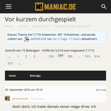
Vor kurzem durchgespielt
Home
›
Foren
›
Games-Talk
›
Vor kurzem durchgespielt
Dieses Thema hat 7,716 Antworten, 381 Teilnehmer, und wurde
zuletzt von
deRollEeinE
vor
vor 3 Tage, 17 hours
aktualisiert.
Ansicht von 15 Beiträgen - 4,996 bis 5,010 (von insgesamt 7,717)
334
…
…
←
1
2
3
333
335
513
514
515
→
Autor
Beiträge
20. September 2016 um 10:14
#907448
greenwade
Teilnehmer
doch doch, ich hatte damals einen mega drive. ich