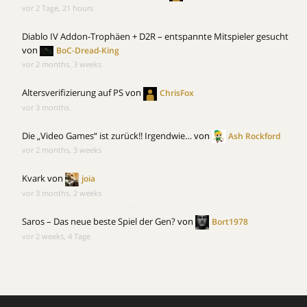
vor 2 Tage, 21 hours
Diablo IV Addon-Trophäen + D2R – entspannte Mitspieler gesucht
von
BoC-Dread-King
vor 2 months, 3 weeks
Altersverifizierung auf PS
von
ChrisFox
vor 3 months
Die „Video Games“ ist zurück!! Irgendwie…
von
Ash Rockford
vor 2 months, 3 weeks
Kvark
von
joia
vor 3 months, 2 weeks
Saros – Das neue beste Spiel der Gen?
von
Bort1978
vor 2 weeks, 4 Tage