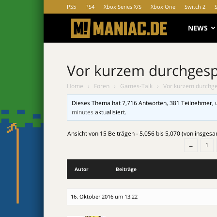
PS5
PS4
Xbox Series X/S
Xbox One
Switch 2
MANIAC.d
NEWS
Vor kurzem durchgesp
Home
›
Foren
›
Games-Talk
›
Vor kurzem durchge
Dieses Thema hat 7,716 Antworten, 381 Teilnehmer, 
minutes
aktualisiert.
Ansicht von 15 Beiträgen - 5,056 bis 5,070 (von insgesa
←
1
Autor
Beiträge
16. Oktober 2016 um 13:22