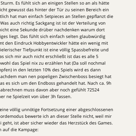
urm. Es fühlt sich an einigen Stellen so an als hätte
icht gewusst das hinter der Tür zu seinen Bereich ein
tlich hat man einfach Setpieces an Stellen gepflanzt die
Was auch richtig Sackgang ist ist der Verteilung von
 nicht eine Sekunde drüber nachdenken warum dort
tiges liegt. Das fühlt sich einfach selten glaubwürdig
t den Eindruck Hobbyentwickler hätte ein wenig mit
lerischer Tiefpunkt ist eine völlig Spassbefreite und
sich mir auch nicht erschließt ist das es alle 5
wohl das Spiel nix zu erzählen hat (Da soll nochmal
pfen) in den letzten 10% des Spiels wird es dann
nachdem man nen popeligen Zwischenboss besiegt hat
 das es sich um den Endboss gehandelt hat. Nach ca. 9h
i, abrechnen muss davon aber noch gefühlt 72524
er ne Spielzeit von über 3h fassen.
t eine völlig unnötige Fortsetzung einer abgeschlossenen
Hordemodus bewerte ich an dieser Stelle nicht, weil mir
 geht, ist aber sicher wieder das Herzstück des Games.
in auf die Kampage: