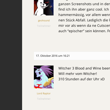
ganzen Screenshots und in den 
find ich ihn aber ganz cool. I
hammermässig, vor allem wenn 
nen Stück Abfall. Lediglich die
geohound
mir vor als wenn da ne Cutscen
Teilnehmer
auch “epischer” sein können. F
17. Oktober 2016 um 16:21
Witcher 3 Blood and Wine bee
Will mehr vom Witcher!
310 Stunden auf der Uhr xD
Lord Raptor
Teilnehmer