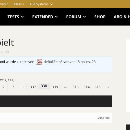
Switch
Klassik
Alle Systeme
e
TESTS
EXTENDED
FORUM
SHOP
ABO & 
ielt
spielt
und wurde zuletzt von
deRollEeinE
vor
vor 18 hours, 23
mt 7,717)
338
…
…
2
3
337
339
513
514
515
→
#907508