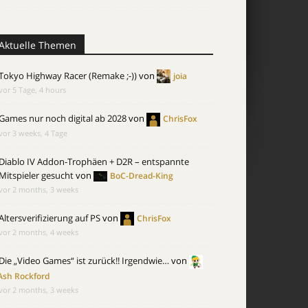
Aktuelle Themen
Tokyo Highway Racer (Remake ;-))
von
joia
vor 5 Tage, 4 hours
Games nur noch digital ab 2028
von
ChrisFox
vor 3 weeks, 4 Tage
Diablo IV Addon-Trophäen + D2R – entspannte
Mitspieler gesucht
von
BoC-Dread-King
vor 2 months, 3 weeks
Altersverifizierung auf PS
von
ChrisFox
vor 2 months, 4 weeks
Die „Video Games“ ist zurück!! Irgendwie…
von
Ash Rockford
vor 2 months, 3 weeks