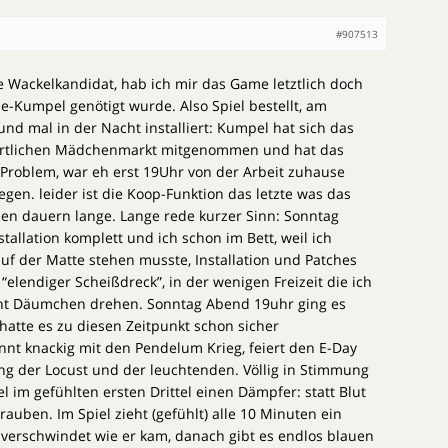
#907513
ge Wackelkandidat, hab ich mir das Game letztlich doch
ne-Kumpel genötigt wurde. Also Spiel bestellt, am
nd mal in der Nacht installiert: Kumpel hat sich das
örtlichen Mädchenmarkt mitgenommen und hat das
n Problem, war eh erst 19Uhr von der Arbeit zuhause
legen. leider ist die Koop-Funktion das letzte was das
ionen dauern lange. Lange rede kurzer Sinn: Sonntag
tallation komplett und ich schon im Bett, weil ich
f der Matte stehen musste, Installation und Patches
 “elendiger Scheißdreck”, in der wenigen Freizeit die ich
icht Däumchen drehen. Sonntag Abend 19uhr ging es
hatte es zu diesen Zeitpunkt schon sicher
innt knackig mit den Pendelum Krieg, feiert den E-Day
ung der Locust und der leuchtenden. Völlig in Stimmung
el im gefühlten ersten Drittel einen Dämpfer: statt Blut
auben. Im Spiel zieht (gefühlt) alle 10 Minuten ein
 verschwindet wie er kam, danach gibt es endlos blauen