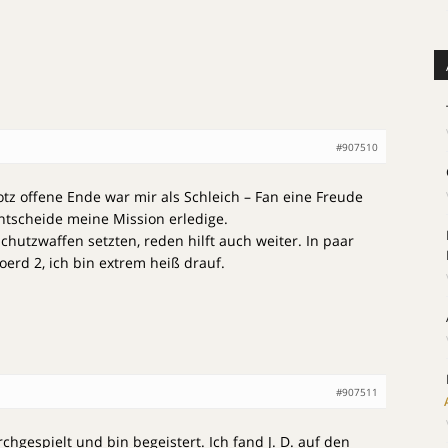
#907510
tz offene Ende war mir als Schleich – Fan eine Freude
ntscheide meine Mission erledige.
hutzwaffen setzten, reden hilft auch weiter. In paar
rd 2, ich bin extrem heiß drauf.
#907511
hgespielt und bin begeistert. Ich fand J. D. auf den