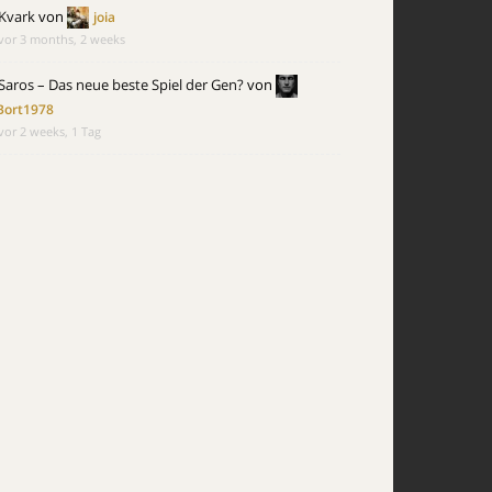
Kvark
von
joia
vor 3 months, 2 weeks
Saros – Das neue beste Spiel der Gen?
von
Bort1978
vor 2 weeks, 1 Tag