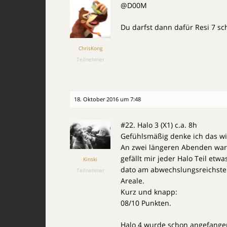
@D00M
Du darfst dann dafür Resi 7 sc
ChrisKong
Teilnehmer
18. Oktober 2016 um 7:48
#22. Halo 3 (X1) c.a. 8h
Gefühlsmäßig denke ich das wi
An zwei längeren Abenden war 
gefällt mir jeder Halo Teil etwa
Kinski
dato am abwechslungsreichsten
Teilnehmer
Areale.
Kurz und knapp:
08/10 Punkten.
Halo 4 wurde schon angefangen