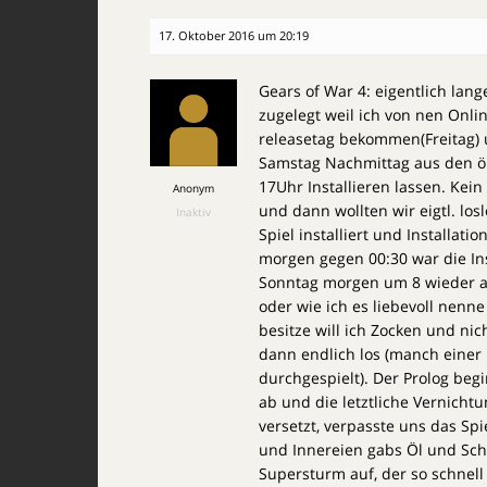
17. Oktober 2016 um 20:19
Gears of War 4: eigentlich lan
zugelegt weil ich von nen Onli
releasetag bekommen(Freitag) u
Samstag Nachmittag aus den 
17Uhr Installieren lassen. Kei
Anonym
und dann wollten wir eigtl. los
Inaktiv
Spiel installiert und Installat
morgen gegen 00:30 war die Ins
Sonntag morgen um 8 wieder au
oder wie ich es liebevoll nenne
besitze will ich Zocken und n
dann endlich los (manch einer 
durchgespielt). Der Prolog beg
ab und die letztliche Vernicht
versetzt, verpasste uns das Spi
und Innereien gabs Öl und Schr
Supersturm auf, der so schnell