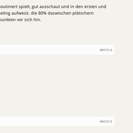
routiniert spielt, gut ausschaut und in den ersten und
eeling aufweist. die 80% dazwischen plätschern
punkten vor sich hin.
#907514
#907515