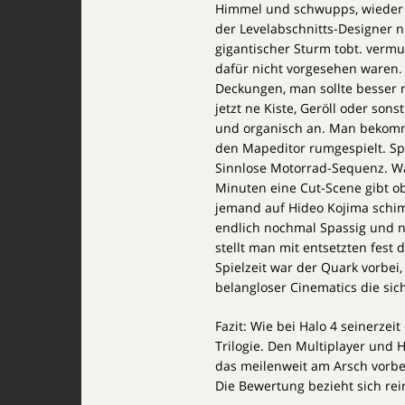
Himmel und schwupps, wieder St
der Levelabschnitts-Designer n
gigantischer Sturm tobt. vermu
dafür nicht vorgesehen waren. 
Deckungen, man sollte besser
jetzt ne Kiste, Geröll oder sons
und organisch an. Man bekomm
den Mapeditor rumgespielt. Spie
Sinnlose Motorrad-Sequenz. Was 
Minuten eine Cut-Scene gibt ob
jemand auf Hideo Kojima schim
endlich nochmal Spassig und 
stellt man mit entsetzten fest
Spielzeit war der Quark vorbe
belangloser Cinematics die sich
Fazit: Wie bei Halo 4 seinerzei
Trilogie. Den Multiplayer und 
das meilenweit am Arsch vorbei
Die Bewertung bezieht sich re