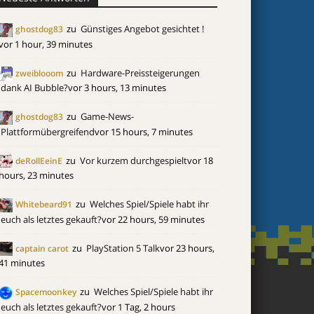
zu
Günstiges Angebot gesichtet !
ghostdog83
vor 1 hour, 39 minutes
zu
Hardware-Preissteigerungen
zweiblooom
dank AI Bubble?
vor 3 hours, 13 minutes
zu
Game-News-
ghostdog83
Plattformübergreifend
vor 15 hours, 7 minutes
zu
Vor kurzem durchgespielt
vor 18
deRollEeinE
hours, 23 minutes
zu
Welches Spiel/Spiele habt ihr
Whitebeard91
euch als letztes gekauft?
vor 22 hours, 59 minutes
zu
PlayStation 5 Talk
vor 23 hours,
captain carot
41 minutes
zu
Welches Spiel/Spiele habt ihr
Spacemoonkey
euch als letztes gekauft?
vor 1 Tag, 2 hours