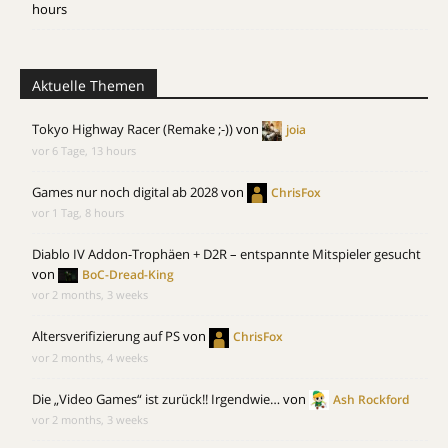
hours
Aktuelle Themen
Tokyo Highway Racer (Remake ;-))
von
joia
vor 6 Tage, 13 hours
Games nur noch digital ab 2028
von
ChrisFox
vor 1 Tag, 8 hours
Diablo IV Addon-Trophäen + D2R – entspannte Mitspieler gesucht
von
BoC-Dread-King
vor 2 months, 3 weeks
Altersverifizierung auf PS
von
ChrisFox
vor 2 months, 4 weeks
Die „Video Games“ ist zurück!! Irgendwie…
von
Ash Rockford
vor 2 months, 3 weeks