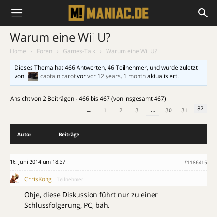
Warum eine Wii U?
Home
›
Foren
›
Games-Talk
›
Warum eine Wii U?
Dieses Thema hat 466 Antworten, 46 Teilnehmer, und wurde zuletzt
von
captain carot
vor
vor 12 years, 1 month
aktualisiert.
Ansicht von 2 Beiträgen - 466 bis 467 (von insgesamt 467)
32
…
←
1
2
3
30
31
Autor
Beiträge
16. Juni 2014 um 18:37
#1186415
ChrisKong
Teilnehmer
Ohje, diese Diskussion führt nur zu einer
Schlussfolgerung, PC, bäh.