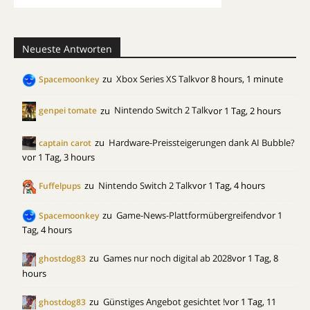
Neueste Antworten
zu
Xbox Series XS Talk
vor 8 hours, 1 minute
Spacemoonkey
zu
Nintendo Switch 2 Talk
vor 1 Tag, 2 hours
genpei tomate
zu
Hardware-Preissteigerungen dank AI Bubble?
captain carot
vor 1 Tag, 3 hours
zu
Nintendo Switch 2 Talk
vor 1 Tag, 4 hours
Fuffelpups
zu
Game-News-Plattformübergreifend
vor 1
Spacemoonkey
Tag, 4 hours
zu
Games nur noch digital ab 2028
vor 1 Tag, 8
ghostdog83
hours
zu
Günstiges Angebot gesichtet !
vor 1 Tag, 11
ghostdog83