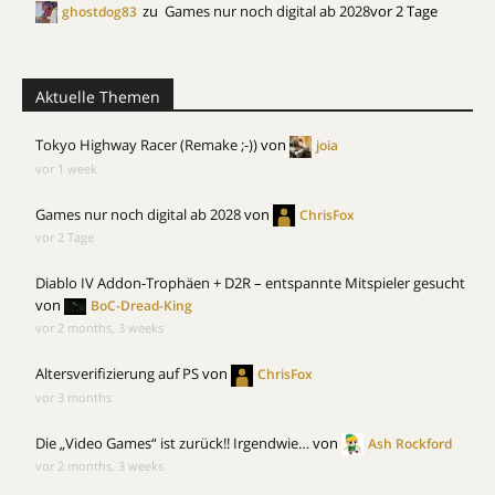
zu
Games nur noch digital ab 2028
vor 2 Tage
ghostdog83
Aktuelle Themen
Tokyo Highway Racer (Remake ;-))
von
joia
vor 1 week
Games nur noch digital ab 2028
von
ChrisFox
vor 2 Tage
Diablo IV Addon-Trophäen + D2R – entspannte Mitspieler gesucht
von
BoC-Dread-King
vor 2 months, 3 weeks
Altersverifizierung auf PS
von
ChrisFox
vor 3 months
Die „Video Games“ ist zurück!! Irgendwie…
von
Ash Rockford
vor 2 months, 3 weeks