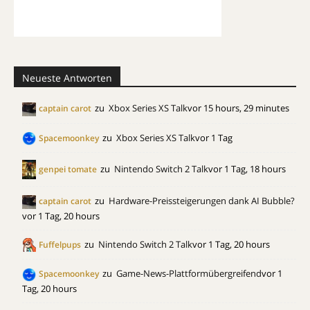
Neueste Antworten
zu
Xbox Series XS Talk
vor 15 hours, 29 minutes
captain carot
zu
Xbox Series XS Talk
vor 1 Tag
Spacemoonkey
zu
Nintendo Switch 2 Talk
vor 1 Tag, 18 hours
genpei tomate
zu
Hardware-Preissteigerungen dank AI Bubble?
captain carot
vor 1 Tag, 20 hours
zu
Nintendo Switch 2 Talk
vor 1 Tag, 20 hours
Fuffelpups
zu
Game-News-Plattformübergreifend
vor 1
Spacemoonkey
Tag, 20 hours