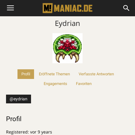
Eydrian
Profil
Eröffnete Themen
Verfasste Antworten
Engagements
Favoriten
@eydrian
Profil
Registered: vor 9 years