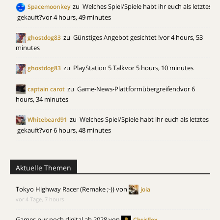
zu
Welches Spiel/Spiele habt ihr euch als letztes
Spacemoonkey
gekauft?
vor 4 hours, 49 minutes
zu
Günstiges Angebot gesichtet !
vor 4 hours, 53
ghostdog83
minutes
zu
PlayStation 5 Talk
vor 5 hours, 10 minutes
ghostdog83
zu
Game-News-Plattformübergreifend
vor 6
captain carot
hours, 34 minutes
zu
Welches Spiel/Spiele habt ihr euch als letztes
Whitebeard91
gekauft?
vor 6 hours, 48 minutes
Aktuelle Themen
Tokyo Highway Racer (Remake ;-))
von
joia
vor 4 Tage, 7 hours
Games nur noch digital ab 2028
von
ChrisFox