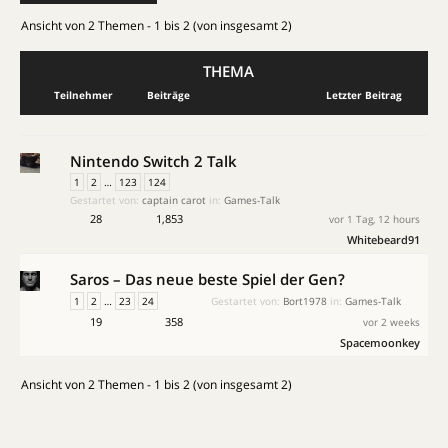
Ansicht von 2 Themen - 1 bis 2 (von insgesamt 2)
THEMA
Teilnehmer
Beiträge
Letzter Beitrag
Nintendo Switch 2 Talk
1
2
…
123
124
Gestartet von:
captain carot
in:
Games-Talk
28
1,853
vor 1 Tag, 12 hours
Whitebeard91
Saros – Das neue beste Spiel der Gen?
1
2
…
23
24
Gestartet von:
Bort1978
in:
Games-Talk
19
358
vor 2 weeks
Spacemoonkey
Ansicht von 2 Themen - 1 bis 2 (von insgesamt 2)