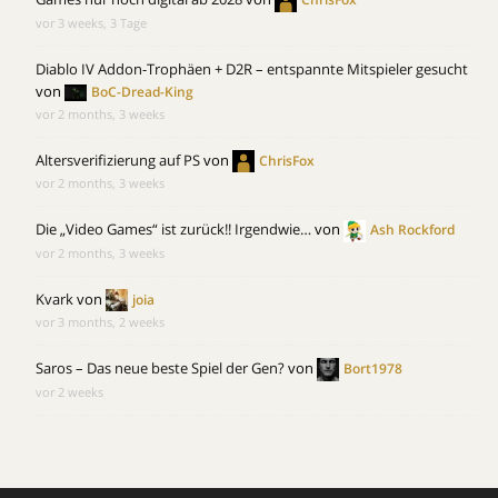
vor 3 weeks, 3 Tage
Diablo IV Addon-Trophäen + D2R – entspannte Mitspieler gesucht
von
BoC-Dread-King
vor 2 months, 3 weeks
Altersverifizierung auf PS
von
ChrisFox
vor 2 months, 3 weeks
Die „Video Games“ ist zurück!! Irgendwie…
von
Ash Rockford
vor 2 months, 3 weeks
Kvark
von
joia
vor 3 months, 2 weeks
Saros – Das neue beste Spiel der Gen?
von
Bort1978
vor 2 weeks