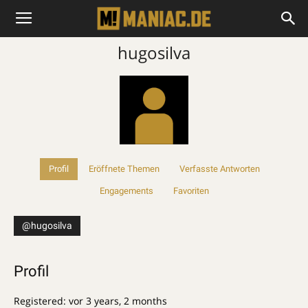
hugosilva
Profil
Eröffnete Themen
Verfasste Antworten
Engagements
Favoriten
@hugosilva
Profil
Registered: vor 3 years, 2 months