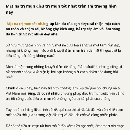
Mặt nạ trị mụn điều trị mụn tốt nhất trên thị trường hiện
nay
Mặt nạ trị mụn tốt nhất
giúp làn da của bạn được cải thiện một cách
an toàn và chậm rãi, không gây kích ứng, hỗ trợ cấp ẩm và làm sáng
da hơn trước rất nhiều đấy nhé.
Sở hữu một ngoại hình ưa nhìn, một nụ cười tỏa sáng và một tâm hồn đẹp,
nhưng lại không may mắc phải khuyết điểm mụn trên da mặt thì quả thật là
điều đáng tiếc đúng không nào?
Mụn là một trong những khuyết điểm dễ dàng “đánh đuổi” đi nhưng cũng lại
rất nhanh chóng xuất hiện lại khi bạn không biết cách chăm sóc đúng bài
nhất.
Chính vì điều này, hiện nay trên thị trường làm đẹp thế giới nói chung và tại
Việt Nam nói riêng, đã có rất nhiều phương pháp điều trị mụn xuất hiện và hỗ
trợ tốt công cuộc điều trị mụn và phòng ngừa sự tái phát của chúng.
Tuy nhiên, những liệu trình có kết quả cao thì lại rất đắt tiền và còn khiến bạn
mất nhiều thời gian trong việc điều trị và đặt lịch chờ vô cùng phiền phức.
Để có thể điều trị mụn tốt hơn mà ít tốn kém tiền bạc nhất, 2momart xin được