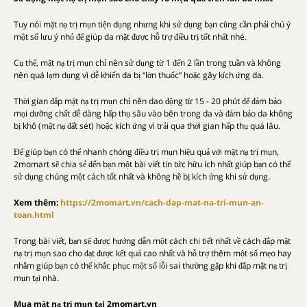
Tuy nói mặt nạ trị mụn tiện dụng nhưng khi sử dụng bạn cũng cần phải chú ý
một số lưu ý nhỏ để giúp da mặt được hỗ trợ điều trị tốt nhất nhé.
Cụ thể, mặt nạ trị mụn chỉ nên sử dụng từ 1 đến 2 lần trong tuần và không
nên quá lạm dụng vì dễ khiến da bị “lờn thuốc” hoặc gây kích ứng da.
Thời gian đắp mặt nạ trị mụn chỉ nên dao động từ 15 - 20 phút để đảm bảo
mọi dưỡng chất dễ dàng hấp thụ sâu vào bên trong da và đảm bảo da không
bị khô (mặt nạ đất sét) hoặc kích ứng vì trải qua thời gian hấp thụ quá lâu.
Để giúp bạn có thể nhanh chóng điều trị mụn hiệu quả với mặt nạ trị mụn,
2momart sẽ chia sẻ đến bạn một bài viết tin tức hữu ích nhất giúp bạn có thể
sử dụng chúng một cách tốt nhất và không hề bị kích ứng khi sử dụng.
Xem thêm:
https://2momart.vn/cach-dap-mat-na-tri-mun-an-
toan.html
Trong bài viết, bạn sẽ được hướng dẫn một cách chi tiết nhất về cách đắp mặt
nạ trị mụn sao cho đạt được kết quả cao nhất và hỗ trợ thêm một số mẹo hay
nhằm giúp bạn có thể khắc phục một số lỗi sai thường gặp khi đắp mặt nạ trị
mụn tại nhà.
Mua mặt nạ trị mụn tại 2momart.vn