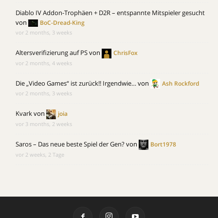
Diablo IV Addon-Trophäen + D2R – entspannte Mitspieler gesucht
von
BoC-Dread-King
vor 2 months, 3 weeks
Altersverifizierung auf PS
von
ChrisFox
vor 2 months, 4 weeks
Die „Video Games“ ist zurück!! Irgendwie…
von
Ash Rockford
vor 2 months, 3 weeks
Kvark
von
joia
vor 3 months, 2 weeks
Saros – Das neue beste Spiel der Gen?
von
Bort1978
vor 2 weeks, 2 Tage