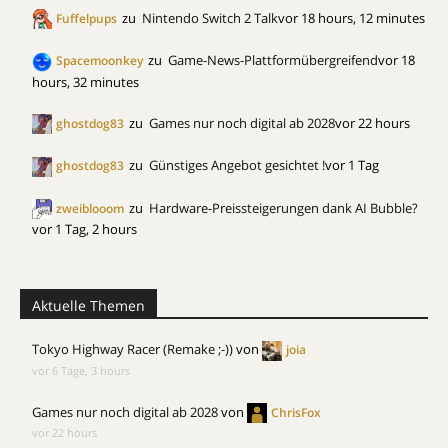
zu
Nintendo Switch 2 Talk
vor 18 hours, 12 minutes
Fuffelpups
zu
Game-News-Plattformübergreifend
vor 18
Spacemoonkey
hours, 32 minutes
zu
Games nur noch digital ab 2028
vor 22 hours
ghostdog83
zu
Günstiges Angebot gesichtet !
vor 1 Tag
ghostdog83
zu
Hardware-Preissteigerungen dank AI Bubble?
zweiblooom
vor 1 Tag, 2 hours
Aktuelle Themen
Tokyo Highway Racer (Remake ;-))
von
joia
vor 6 Tage, 3 hours
Games nur noch digital ab 2028
von
ChrisFox
vor 22 hours