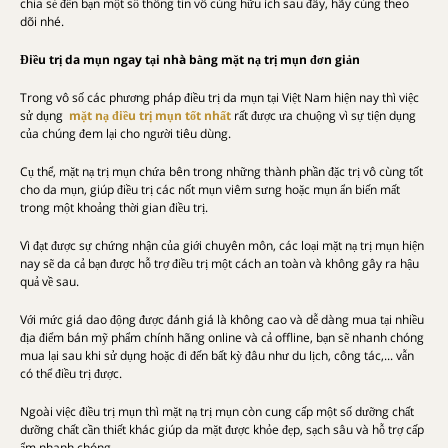
chia sẻ đến bạn một số thông tin vô cùng hữu ích sau đây, hãy cùng theo
dõi nhé.
Điều trị da mụn ngay tại nhà bằng mặt nạ trị mụn đơn giản
Trong vô số các phương pháp điều trị da mụn tại Việt Nam hiện nay thì việc
sử dụng
mặt nạ điều trị mụn tốt nhất
rất được ưa chuộng vì sự tiện dụng
của chúng đem lại cho người tiêu dùng.
Cụ thể, mặt nạ trị mụn chứa bên trong những thành phần đặc trị vô cùng tốt
cho da mụn, giúp điều trị các nốt mụn viêm sưng hoặc mụn ẩn biến mất
trong một khoảng thời gian điều trị.
Vì đạt được sự chứng nhận của giới chuyên môn, các loại mặt nạ trị mụn hiện
nay sẽ da cả bạn được hỗ trợ điều trị một cách an toàn và không gây ra hậu
quả về sau.
Với mức giá dao động được đánh giá là không cao và dễ dàng mua tại nhiều
địa điểm bán mỹ phẩm chính hãng online và cả offline, bạn sẽ nhanh chóng
mua lại sau khi sử dụng hoặc đi đến bất kỳ đâu như du lịch, công tác,... vẫn
có thể điều trị được.
Ngoài việc điều trị mụn thì mặt nạ trị mụn còn cung cấp một số dưỡng chất
dưỡng chất cần thiết khác giúp da mặt được khỏe đẹp, sạch sâu và hỗ trợ cấp
ẩm nhanh chóng.