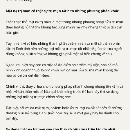
Mặt nạ trị mụn có thật sự trị mụn tốt hơn những phương pháp khác
Trên thực thế, mặt nạ trị mụn là một trong những phương pháp điều trị mụn
theo hướng hỗ trợ chứ không tác động mạnh mẽ như những thiết bị tân tiến
hiện giờ.
Tuy nhiên, vì sở hữu những thành phần thiên nhiên và một số thành phần
đặc trị lành tính nên những loại mặt nạ trị mụn tốt nhất sẽ giúp da của người
dùng không bị kích ứng và không gặp phải một số biến chứng về sau.
Ngoài ra, hiện nay còn có một số địa điểm như thẩm mỹ viện, spa có mô
hình kinh doanh “nuôi bệnh” khiến bạn cứ mãi điều trị mà mụn không thể
nào bị loại trừ dứt điểm được.
Chính vì thế, thay vì lựa chọn phương pháp nhanh chóng nhưng tốn kém và
nhận về bản thân một số hậu quả khó lường trước thì bạn hãy thử sử dụng
những loại mặt nạ trị mụn chính hãng nhé.
Đặc biệt, đối với da mặt bị mụn viêm hoặc ẩn thì mặt nạ đất sét đến từ những
thương hiệu nổi tiếng Hàn Quốc hoặc Mỹ sẽ là một gợi ý hay ho dành cho
bạn đấy.
Sủ dụng mặt nạ trị mụn sao cho thấy rõ hiệu quả trên làn da nhất