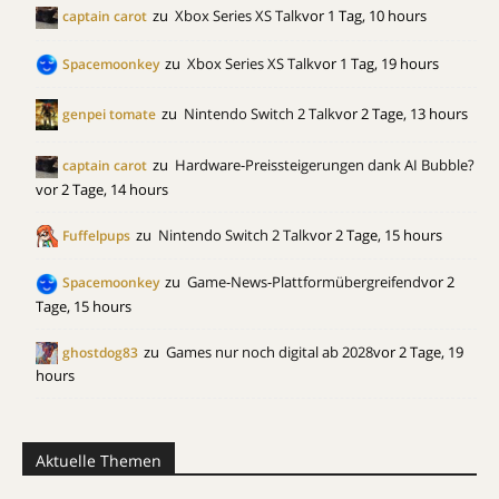
zu
Xbox Series XS Talk
vor 1 Tag, 10 hours
captain carot
zu
Xbox Series XS Talk
vor 1 Tag, 19 hours
Spacemoonkey
zu
Nintendo Switch 2 Talk
vor 2 Tage, 13 hours
genpei tomate
zu
Hardware-Preissteigerungen dank AI Bubble?
captain carot
vor 2 Tage, 14 hours
zu
Nintendo Switch 2 Talk
vor 2 Tage, 15 hours
Fuffelpups
zu
Game-News-Plattformübergreifend
vor 2
Spacemoonkey
Tage, 15 hours
zu
Games nur noch digital ab 2028
vor 2 Tage, 19
ghostdog83
hours
Aktuelle Themen