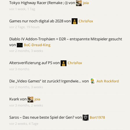
Tokyo Highway Racer (Remake ;-))
von
joia
vor 1 week, 1 Tag
Games nur noch digital ab 2028
von
ChrisFox
vor 2 Tage, 19 hours
Diablo IV Addon-Trophäen + D2R – entspannte Mitspieler gesucht
von
BoC-Dread-King
vor 2 months, 3 weeks
Altersverifizierung auf PS
von
ChrisFox
vor 3 months
Die „Video Games“ ist zurück!! Irgendwie…
von
Ash Rockford
vor 2 months, 3 weeks
Kvark
von
joia
vor 3 months, 2 weeks
Saros – Das neue beste Spiel der Gen?
von
Bort1978
vor 2 weeks, 4 Tage