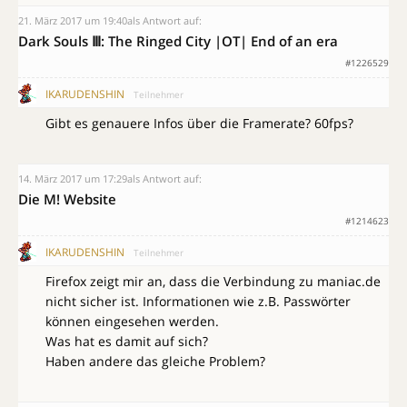
21. März 2017 um 19:40
als Antwort auf:
Dark Souls Ⅲ: The Ringed City |OT| End of an era
#1226529
IKARUDENSHIN
Teilnehmer
Gibt es genauere Infos über die Framerate? 60fps?
14. März 2017 um 17:29
als Antwort auf:
Die M! Website
#1214623
IKARUDENSHIN
Teilnehmer
Firefox zeigt mir an, dass die Verbindung zu maniac.de
nicht sicher ist. Informationen wie z.B. Passwörter
können eingesehen werden.
Was hat es damit auf sich?
Haben andere das gleiche Problem?