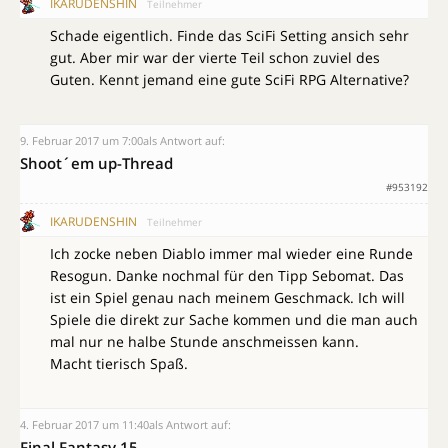
IKARUDENSHIN
Teilnehmer
Schade eigentlich. Finde das SciFi Setting ansich sehr
gut. Aber mir war der vierte Teil schon zuviel des
Guten. Kennt jemand eine gute SciFi RPG Alternative?
9. Februar 2017 um 7:00
als Antwort auf:
Shoot´em up-Thread
#953192
IKARUDENSHIN
Teilnehmer
Ich zocke neben Diablo immer mal wieder eine Runde
Resogun. Danke nochmal für den Tipp Sebomat. Das
ist ein Spiel genau nach meinem Geschmack. Ich will
Spiele die direkt zur Sache kommen und die man auch
mal nur ne halbe Stunde anschmeissen kann.
Macht tierisch Spaß.
4. Februar 2017 um 11:40
als Antwort auf:
Final Fantasy 15