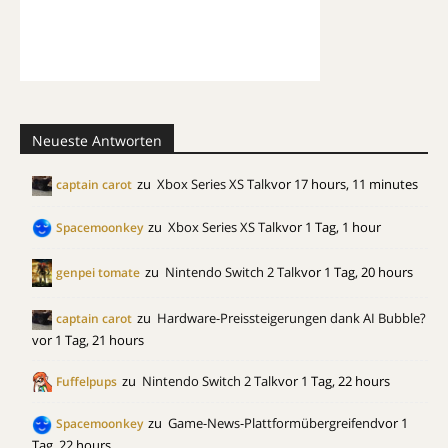
Neueste Antworten
zu
Xbox Series XS Talk
vor 17 hours, 11 minutes
captain carot
zu
Xbox Series XS Talk
vor 1 Tag, 1 hour
Spacemoonkey
zu
Nintendo Switch 2 Talk
vor 1 Tag, 20 hours
genpei tomate
zu
Hardware-Preissteigerungen dank AI Bubble?
captain carot
vor 1 Tag, 21 hours
zu
Nintendo Switch 2 Talk
vor 1 Tag, 22 hours
Fuffelpups
zu
Game-News-Plattformübergreifend
vor 1
Spacemoonkey
Tag, 22 hours