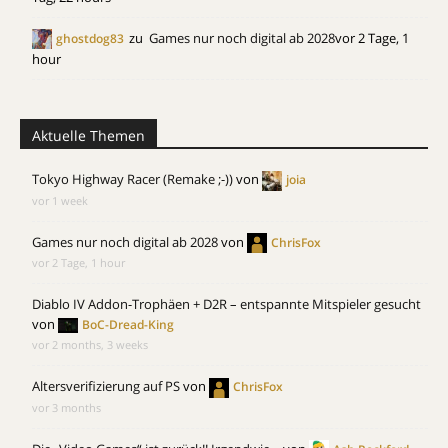
zu
Games nur noch digital ab 2028
vor 2 Tage, 1
ghostdog83
hour
Aktuelle Themen
Tokyo Highway Racer (Remake ;-))
von
joia
vor 1 week
Games nur noch digital ab 2028
von
ChrisFox
vor 2 Tage, 1 hour
Diablo IV Addon-Trophäen + D2R – entspannte Mitspieler gesucht
von
BoC-Dread-King
vor 2 months, 3 weeks
Altersverifizierung auf PS
von
ChrisFox
vor 3 months