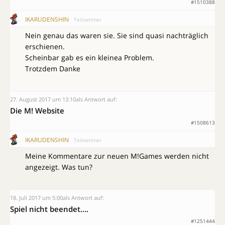
#1510388
IKARUDENSHIN
Teilnehmer
Nein genau das waren sie. Sie sind quasi nachträglich
erschienen.
Scheinbar gab es ein kleinea Problem.
Trotzdem Danke
27. August 2017 um 13:10
als Antwort auf:
Die M! Website
#1508613
IKARUDENSHIN
Teilnehmer
Meine Kommentare zur neuen M!Games werden nicht
angezeigt. Was tun?
18. Juli 2017 um 5:00
als Antwort auf:
Spiel nicht beendet….
#1251444