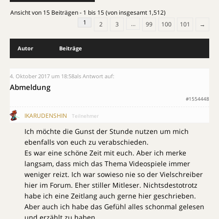
Ansicht von 15 Beiträgen - 1 bis 15 (von insgesamt 1,512)
1
…
2
3
99
100
101
→
Autor
Beiträge
4. Oktober 2017 um 18:58
als Antwort auf:
Abmeldung
#1554448
IKARUDENSHIN
Teilnehmer
Ich möchte die Gunst der Stunde nutzen um mich
ebenfalls von euch zu verabschieden.
Es war eine schöne Zeit mit euch. Aber ich merke
langsam, dass mich das Thema Videospiele immer
weniger reizt. Ich war sowieso nie so der Vielschreiber
hier im Forum. Eher stiller Mitleser. Nichtsdestotrotz
habe ich eine Zeitlang auch gerne hier geschrieben.
Aber auch ich habe das Gefühl alles schonmal gelesen
und erzählt zu haben.