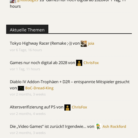
hours
Aktuelle Themen
Tokyo Highway Racer (Remake ;-))
von
joia
vor 6 Tage, 16 hours
Games nur noch digital ab 2028
von
ChrisFox
vor 1 Tag, 11 hours
Diablo IV Addon-Trophäen + D2R – entspannte Mitspieler gesucht
von
BoC-Dread-King
vor 2 months, 3 weeks
Altersverifizierung auf PS
von
ChrisFox
vor 2 months, 4 weeks
Die „Video Games“ ist zurück!! Irgendwie…
von
Ash Rockford
vor 2 months, 3 weeks