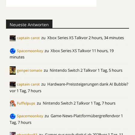
Neueste Antworten
zu
Xbox Series XS Talk
vor 2 hours, 34 minutes
captain carot
zu
Xbox Series XS Talk
vor 11 hours, 19
Spacemoonkey
minutes
zu
Nintendo Switch 2 Talk
vor 1 Tag, 5 hours
genpei tomate
zu
Hardware-Preissteigerungen dank AI Bubble?
captain carot
vor 1 Tag, 7 hours
zu
Nintendo Switch 2 Talk
vor 1 Tag, 7 hours
Fuffelpups
zu
Game-News-Plattformübergreifend
vor 1
Spacemoonkey
Tag, 7 hours
zu
Games nur noch digital ab 2028
vor 1 Tag, 11
ghostdog83