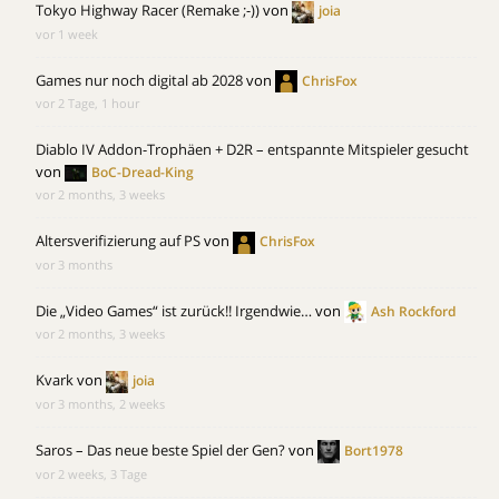
Tokyo Highway Racer (Remake ;-))
von
joia
vor 1 week
Games nur noch digital ab 2028
von
ChrisFox
vor 2 Tage, 1 hour
Diablo IV Addon-Trophäen + D2R – entspannte Mitspieler gesucht
von
BoC-Dread-King
vor 2 months, 3 weeks
Altersverifizierung auf PS
von
ChrisFox
vor 3 months
Die „Video Games“ ist zurück!! Irgendwie…
von
Ash Rockford
vor 2 months, 3 weeks
Kvark
von
joia
vor 3 months, 2 weeks
Saros – Das neue beste Spiel der Gen?
von
Bort1978
vor 2 weeks, 3 Tage