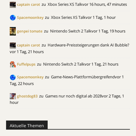
zu
Xbox Series XS Talk
vor 16 hours, 47 minutes
captain carot
zu
Xbox Series XS Talk
vor 1 Tag, 1 hour
Spacemoonkey
zu
Nintendo Switch 2 Talk
vor 1 Tag, 19 hours
genpei tomate
zu
Hardware-Preissteigerungen dank AI Bubble?
captain carot
vor 1 Tag, 21 hours
zu
Nintendo Switch 2 Talk
vor 1 Tag, 21 hours
Fuffelpups
zu
Game-News-Plattformübergreifend
vor 1
Spacemoonkey
Tag, 22 hours
zu
Games nur noch digital ab 2028
vor 2 Tage, 1
ghostdog83
hour
Aktuelle Themen