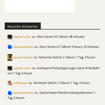
Neueste Antworten
zu
Xbox Series XS Talk
vor 38 minutes
captain carot
zu
Xbox Series XS Talk
vor 9 hours, 23 minutes
Spacemoonkey
zu
Nintendo Switch 2 Talk
vor 1 Tag, 3 hours
genpei tomate
zu
Hardware-Preissteigerungen dank AI Bubble?
captain carot
vor 1 Tag, 5 hours
zu
Nintendo Switch 2 Talk
vor 1 Tag, 5 hours
Fuffelpups
zu
Game-News-Plattformübergreifend
vor 1
Spacemoonkey
Tag, 5 hours