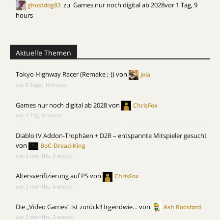
zu
Games nur noch digital ab 2028
vor 1 Tag, 9
ghostdog83
hours
Aktuelle Themen
Tokyo Highway Racer (Remake ;-))
von
joia
vor 6 Tage, 14 hours
Games nur noch digital ab 2028
von
ChrisFox
vor 1 Tag, 9 hours
Diablo IV Addon-Trophäen + D2R – entspannte Mitspieler gesucht
von
BoC-Dread-King
vor 2 months, 3 weeks
Altersverifizierung auf PS
von
ChrisFox
vor 2 months, 4 weeks
Die „Video Games“ ist zurück!! Irgendwie…
von
Ash Rockford
vor 2 months, 3 weeks