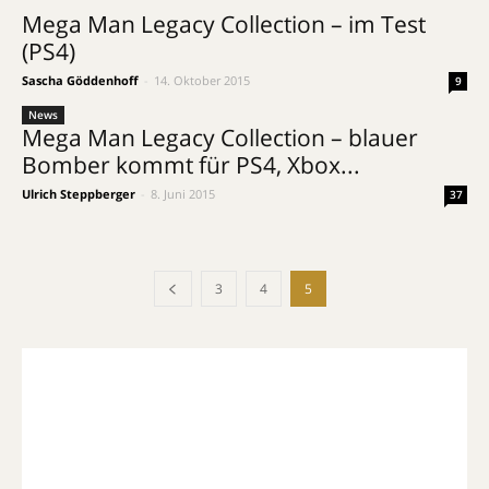
Mega Man Legacy Collection – im Test
(PS4)
Sascha Göddenhoff
-
14. Oktober 2015
9
News
Mega Man Legacy Collection – blauer
Bomber kommt für PS4, Xbox...
Ulrich Steppberger
-
8. Juni 2015
37
3
4
5