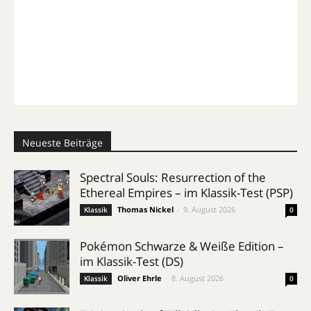
Neueste Beiträge
Spectral Souls: Resurrection of the
Ethereal Empires – im Klassik-Test (PSP)
Thomas Nickel
-
9. August 2026
Klassik
0
Pokémon Schwarze & Weiße Edition –
im Klassik-Test (DS)
Oliver Ehrle
-
8. August 2026
Klassik
0