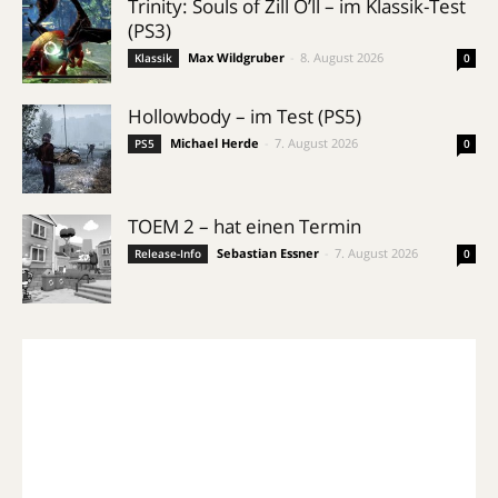
Trinity: Souls of Zill O’ll – im Klassik-Test
(PS3)
Max Wildgruber
-
8. August 2026
Klassik
0
Hollowbody – im Test (PS5)
Michael Herde
-
7. August 2026
PS5
0
TOEM 2 – hat einen Termin
Sebastian Essner
-
7. August 2026
Release-Info
0