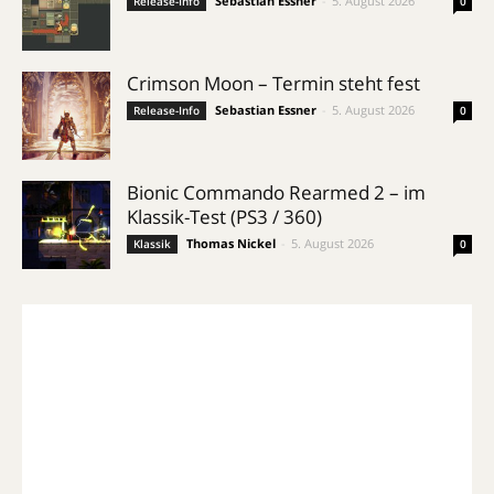
Sebastian Essner
-
5. August 2026
Release-Info
0
Crimson Moon – Termin steht fest
Sebastian Essner
-
5. August 2026
Release-Info
0
Bionic Commando Rearmed 2 – im
Klassik-Test (PS3 / 360)
Thomas Nickel
-
5. August 2026
Klassik
0