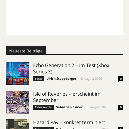
Neueste Beiträge
Echo Generation 2 – im Test (Xbox
Series X)
Ulrich Steppberger
-
5. August 2026
Tests
0
Isle of Reveries – erscheint im
September
Sebastian Essner
-
5. August 2026
Release-Info
0
Hazard Pay – konkret terminiert