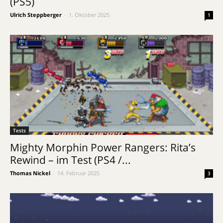
(PS5)
Ulrich Steppberger
-
1. Oktober 2025
1
Tests
Mighty Morphin Power Rangers: Rita’s
Rewind – im Test (PS4 /...
Thomas Nickel
-
14. Februar 2025
3