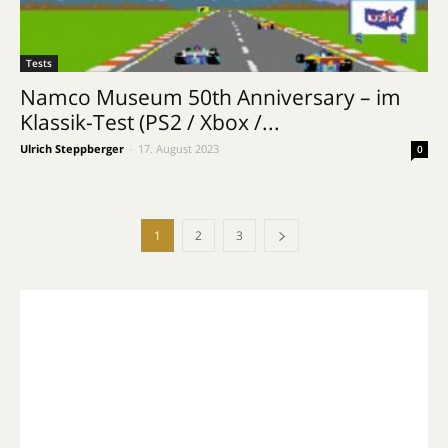
Tests
Namco Museum 50th Anniversary – im
Klassik-Test (PS2 / Xbox /...
Ulrich Steppberger
-
17. August 2023
0
1
2
3