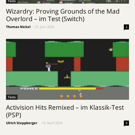
Tests
Wizardry: Proving Grounds of the Mad
Overlord – im Test (Switch)
Thomas Nickel
-
27. Juni 2024
2
Tests
Activision Hits Remixed – im Klassik-Test
(PSP)
Ulrich Steppberger
-
13. April 2024
0