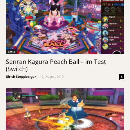
Tests
Senran Kagura Peach Ball – im Test
(Switch)
Ulrich Steppberger
-
12. August 2019
5