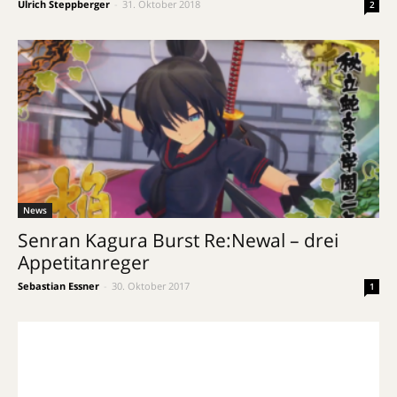
Ulrich Steppberger
-
31. Oktober 2018
2
News
Senran Kagura Burst Re:Newal – drei
Appetitanreger
Sebastian Essner
-
30. Oktober 2017
1