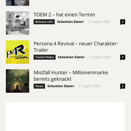
TOEM 2 – hat einen Termin
Sebastian Essner
-
7. August 2026
Release-Info
0
Persona 4 Revival – neuer Charakter-
Trailer
Sebastian Essner
-
7. August 2026
Trailer/Video
0
Mistfall Hunter – Millionenmarke
bereits geknackt
Sebastian Essner
-
7. August 2026
News
0