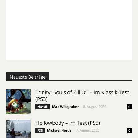
Neueste Beiträge
Trinity: Souls of Zill O’ll – im Klassik-Test
(PS3)
Max Wildgruber
-
8. August 2026
Klassik
0
Hollowbody – im Test (PS5)
Michael Herde
-
7. August 2026
PS5
0