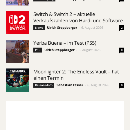
Switch & Switch 2 – aktuelle
Verkaufszahlen von Hard- und Software
Ulrich Steppberger
-
6. August 2026
News
2
Yerba Buena – im Test (PS5)
Ulrich Steppberger
-
6. August 2026
PS5
0
Moonlighter 2: The Endless Vault – hat
einen Termin
Sebastian Essner
-
6. August 2026
Release-Info
0