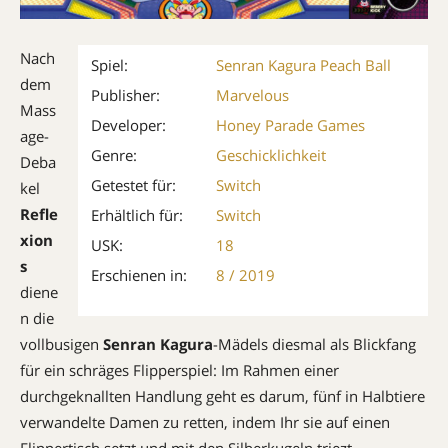
Nach
Spiel:
Senran Kagura Peach Ball
dem
Publisher:
Marvelous
Mass
Developer:
Honey Parade Games
age-
Genre:
Geschicklichkeit
Deba
Getestet für:
Switch
kel
Refle
Erhältlich für:
Switch
xion
USK:
18
s
Erschienen in:
8 / 2019
diene
n die
vollbusigen
Senran Kagura
-Mädels diesmal als Blickfang
für ein schräges Flipperspiel: Im Rahmen einer
durchgeknallten Handlung geht es darum, fünf in Halbtiere
verwandelte Damen zu retten, indem Ihr sie auf einen
Flippertisch setzt und mit den Silberkugeln triezt.