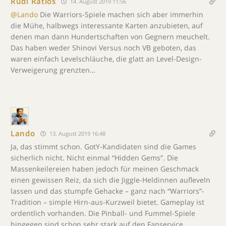
Rudi Ratlos
14. August 2019 11:56
@Lando
Die Warriors-Spiele machen sich aber immerhin
die Mühe, halbwegs interessante Karten anzubieten, auf
denen man dann Hundertschaften von Gegnern meuchelt.
Das haben weder Shinovi Versus noch VB geboten, das
waren einfach Levelschläuche, die glatt an Level-Design-
Verweigerung grenzten…
Lando
13. August 2019 16:48
Ja, das stimmt schon. GotY-Kandidaten sind die Games
sicherlich nicht. Nicht einmal “Hidden Gems”. Die
Massenkeilereien haben jedoch für meinen Geschmack
einen gewissen Reiz, da sich die Jiggle-Heldinnen aufleveln
lassen und das stumpfe Gehacke – ganz nach “Warriors”-
Tradition – simple Hirn-aus-Kurzweil bietet. Gameplay ist
ordentlich vorhanden. Die Pinball- und Fummel-Spiele
hingegen sind schon sehr stark auf den Fanservice