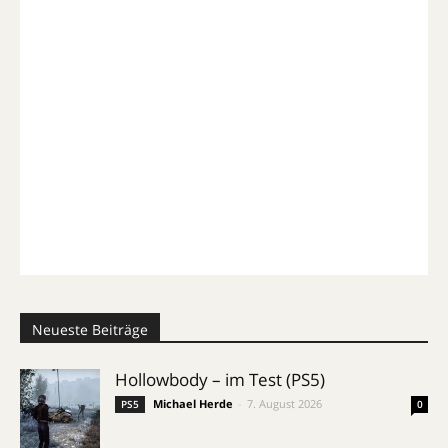
Neueste Beiträge
Hollowbody – im Test (PS5)
Michael Herde
-
7. August 2026
PS5
0