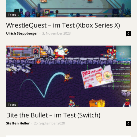
Tests
WrestleQuest – im Test (Xbox Series X)
Ulrich Steppberger
-
3. November 2023
0
Tests
Bite the Bullet – im Test (Switch)
Steffen Heller
-
25. September 2020
0