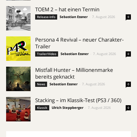
TOEM 2 – hat einen Termin
Sebastian Essner
-
7. August 2026
Release-Info
0
Persona 4 Revival – neuer Charakter-
Trailer
Sebastian Essner
-
7. August 2026
Trailer/Video
0
Mistfall Hunter – Millionenmarke
bereits geknackt
Sebastian Essner
-
7. August 2026
News
0
Stacking – im Klassik-Test (PS3 / 360)
Ulrich Steppberger
-
7. August 2026
Klassik
0