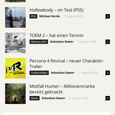
Hollowbody – im Test (PS5)
Michael Herde
-
7. August 2026
PS5
0
TOEM 2 – hat einen Termin
Sebastian Essner
-
7. August 2026
Release-Info
0
Persona 4 Revival – neuer Charakter-
Trailer
Sebastian Essner
-
7. August 2026
Trailer/Video
0
Mistfall Hunter – Millionenmarke
bereits geknackt
Sebastian Essner
-
7. August 2026
News
0