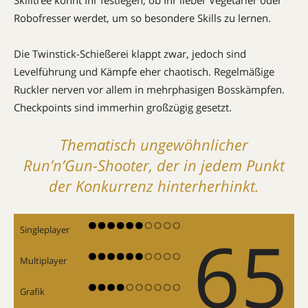
Robofresser werdet, um so besondere Skills zu lernen.
Die Twinstick-Schießerei klappt zwar, jedoch sind
Levelführung und Kämpfe eher chaotisch. Regelmäßige
Ruckler nerven vor allem in mehrphasigen Bosskämpfen.
Checkpoints sind immerhin großzügig gesetzt.
Thematisch ungewöhnlicher
Run’n’Gun-Shooter, der in jedem Punkt
der Konkurrenz hinterherhinkt.
65
Singleplayer
Multiplayer
Grafik