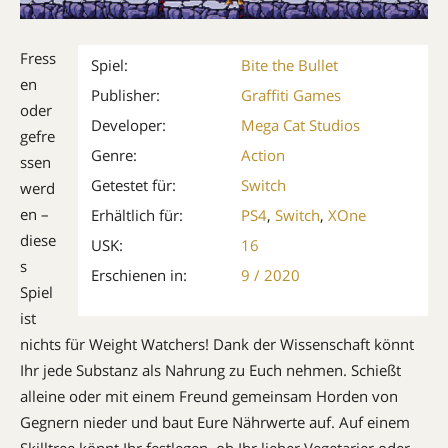
Fress
Spiel:
Bite the Bullet
en
Publisher:
Graffiti Games
oder
Developer:
Mega Cat Studios
gefre
Genre:
Action
ssen
Getestet für:
Switch
werd
en –
Erhältlich für:
PS4
,
Switch
,
XOne
diese
USK:
16
s
Erschienen in:
9 / 2020
Spiel
ist
nichts für Weight ­Watchers! Dank der Wissenschaft könnt
Ihr jede Substanz als Nahrung zu Euch nehmen. Schießt
alleine oder mit einem Freund gemeinsam Horden von
Gegnern nieder und baut Eure Nährwerte auf. Auf einem
Skilltree könnt Ihr festlegen, ob Ihr lieber Vegetarier oder