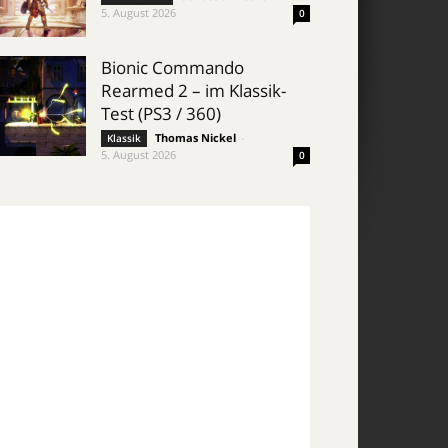
5. August 2026
0
Bionic Commando
Rearmed 2 – im Klassik-
Test (PS3 / 360)
Thomas Nickel
-
Klassik
5. August 2026
0