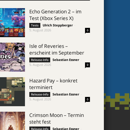
Echo Generation 2 – im
Test (Xbox Series X)
Ulrich Steppberger
-
Tests
5. August 2026
0
Isle of Reveries –
erscheint im September
Sebastian Essner
-
Release-Info
5. August 2026
0
Hazard Pay – konkret
terminiert
Sebastian Essner
-
Release-Info
5. August 2026
0
Crimson Moon – Termin
steht fest
Sebastian Essner
-
Release-Info