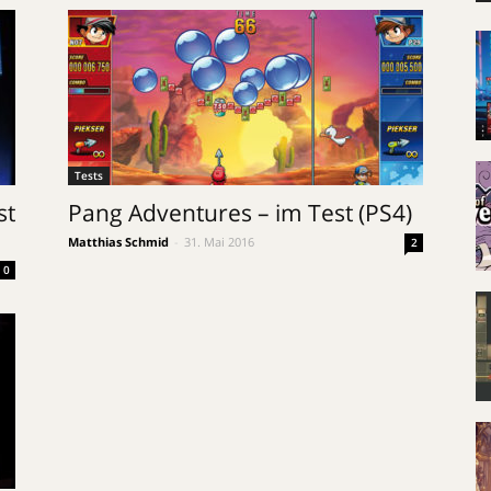
Tests
st
Pang Adventures – im Test (PS4)
Matthias Schmid
-
31. Mai 2016
2
0