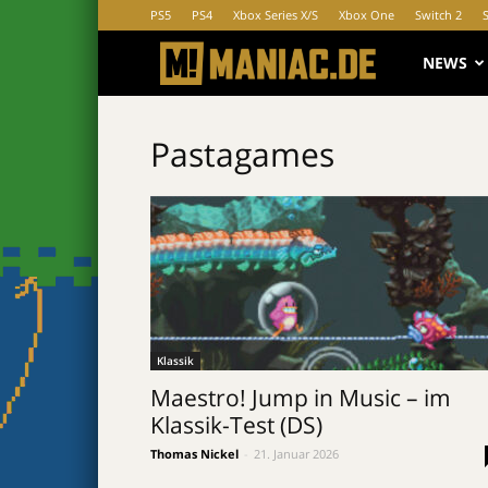
PS5
PS4
Xbox Series X/S
Xbox One
Switch 2
MANIAC.d
NEWS
Pastagames
Klassik
Maestro! Jump in Music – im
Klassik-Test (DS)
Thomas Nickel
-
21. Januar 2026