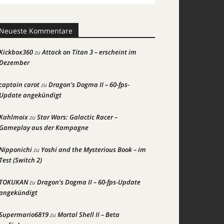
Neueste Kommentare
Kickbox360
Attack on Titan 3 – erscheint im
zu
Dezember
captain carot
Dragon’s Dogma II – 60-fps-
zu
Update angekündigt
Kahlmoix
Star Wars: Galactic Racer –
zu
Gameplay aus der Kampagne
Nipponichi
Yoshi and the Mysterious Book – im
zu
Test (Switch 2)
TOKUKAN
Dragon’s Dogma II – 60-fps-Update
zu
angekündigt
Supermario6819
Mortal Shell II – Beta
zu