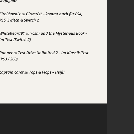
verfügbar
FirePhoenix
CloverPit – kommt auch für PS4,
zu
PS5, Switch & Switch 2
Whitebeard91
Yoshi and the Mysterious Book –
zu
im Test (Switch 2)
Runner
Test Drive Unlimited 2 – im Klassik-Test
zu
(PS3 / 360)
captain carot
Tops & Flops – Heiß!
zu