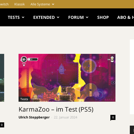
Switch
Klassik
Alle Systeme
e
TESTS
EXTENDED
FORUM
SHOP
ABO & 
Tests
KarmaZoo – im Test (PS5)
Ulrich Steppberger
-
22. Januar 2024
0
0