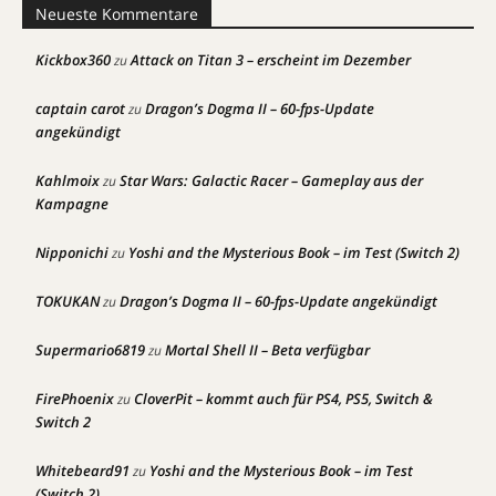
Neueste Kommentare
Kickbox360
Attack on Titan 3 – erscheint im Dezember
zu
captain carot
Dragon’s Dogma II – 60-fps-Update
zu
angekündigt
Kahlmoix
Star Wars: Galactic Racer – Gameplay aus der
zu
Kampagne
Nipponichi
Yoshi and the Mysterious Book – im Test (Switch 2)
zu
TOKUKAN
Dragon’s Dogma II – 60-fps-Update angekündigt
zu
Supermario6819
Mortal Shell II – Beta verfügbar
zu
FirePhoenix
CloverPit – kommt auch für PS4, PS5, Switch &
zu
Switch 2
Whitebeard91
Yoshi and the Mysterious Book – im Test
zu
(Switch 2)