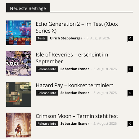
Neueste Beiträge
Echo Generation 2 – im Test (Xbox
Series X)
Ulrich Steppberger
-
5. August 2026
Tests
0
Isle of Reveries – erscheint im
September
Sebastian Essner
-
5. August 2026
Release-Info
0
Hazard Pay – konkret terminiert
Sebastian Essner
-
5. August 2026
Release-Info
0
Crimson Moon – Termin steht fest
Sebastian Essner
-
5. August 2026
Release-Info
0