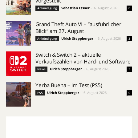
vorgestellt
Sebastian Essner
-
6. August 2026
Ankündigung
0
Grand Theft Auto VI – “ausführlicher
Blick” am 27. August
Ulrich Steppberger
-
6. August 2026
Ankündigung
3
Switch & Switch 2 – aktuelle
Verkaufszahlen von Hard- und Software
Ulrich Steppberger
-
6. August 2026
News
3
Yerba Buena – im Test (PS5)
Ulrich Steppberger
-
6. August 2026
PS5
0