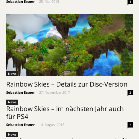
Sebastian Essner
-
25. Mai 2018
1
News
Rainbow Skies – Details zur Disc-Version
Sebastian Essner
-
27. November 2017
2
News
Rainbow Skies – im nächsten Jahr auch
für PS4
Sebastian Essner
-
14. August 2015
7
News