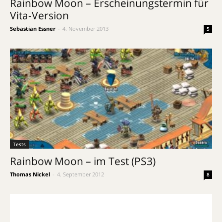
Rainbow Moon – Erscheinungstermin für
Vita-Version
Sebastian Essner
-
4. November 2013
5
Tests
Rainbow Moon – im Test (PS3)
Thomas Nickel
-
4. September 2012
8