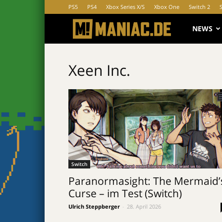
PS5
PS4
Xbox Series X/S
Xbox One
Switch 2
MANIAC.d
NEWS
Xeen Inc.
Switch
Paranormasight: The Mermaid’
Curse – im Test (Switch)
Ulrich Steppberger
-
28. April 2026