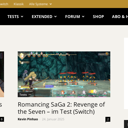
Switch
Klassik
Alle Systeme
e
TESTS
EXTENDED
FORUM
SHOP
ABO & 
Tests
s
Romancing SaGa 2: Revenge of
the Seven – im Test (Switch)
Kevin Pinhao
-
24. Januar 2025
0
2