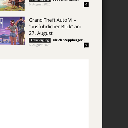
6. August 2026
0
Grand Theft Auto VI –
“ausführlicher Blick” am
27. August
Ulrich Steppberger
-
Ankündigung
6. August 2026
9