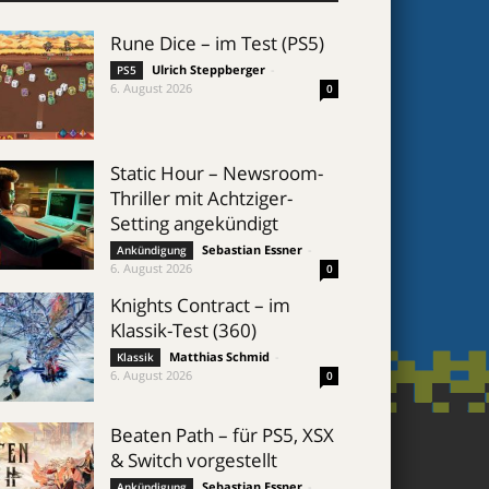
Rune Dice – im Test (PS5)
Ulrich Steppberger
-
PS5
6. August 2026
0
Static Hour – Newsroom-
Thriller mit Achtziger-
Setting angekündigt
Sebastian Essner
-
Ankündigung
6. August 2026
0
Knights Contract – im
Klassik-Test (360)
Matthias Schmid
-
Klassik
6. August 2026
0
Beaten Path – für PS5, XSX
& Switch vorgestellt
Sebastian Essner
-
Ankündigung