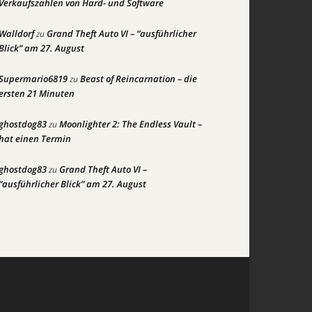
Verkaufszahlen von Hard- und Software
Walldorf
Grand Theft Auto VI – “ausführlicher
zu
Blick” am 27. August
Supermario6819
Beast of Reincarnation – die
zu
ersten 21 Minuten
ghostdog83
Moonlighter 2: The Endless Vault –
zu
hat einen Termin
ghostdog83
Grand Theft Auto VI –
zu
“ausführlicher Blick” am 27. August