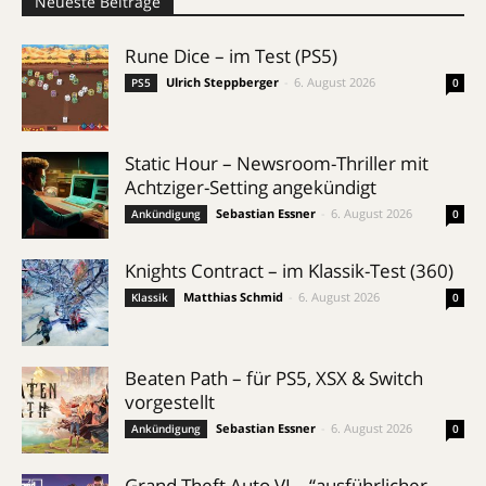
Neueste Beiträge
Rune Dice – im Test (PS5)
Ulrich Steppberger
-
6. August 2026
PS5
0
Static Hour – Newsroom-Thriller mit
Achtziger-Setting angekündigt
Sebastian Essner
-
6. August 2026
Ankündigung
0
Knights Contract – im Klassik-Test (360)
Matthias Schmid
-
6. August 2026
Klassik
0
Beaten Path – für PS5, XSX & Switch
vorgestellt
Sebastian Essner
-
6. August 2026
Ankündigung
0
Grand Theft Auto VI – “ausführlicher