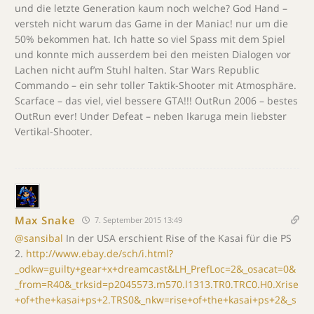
und die letzte Generation kaum noch welche? God Hand –
versteh nicht warum das Game in der Maniac! nur um die
50% bekommen hat. Ich hatte so viel Spass mit dem Spiel
und konnte mich ausserdem bei den meisten Dialogen vor
Lachen nicht auf’m Stuhl halten. Star Wars Republic
Commando – ein sehr toller Taktik-Shooter mit Atmosphäre.
Scarface – das viel, viel bessere GTA!!! OutRun 2006 – bestes
OutRun ever! Under Defeat – neben Ikaruga mein liebster
Vertikal-Shooter.
Max Snake
7. September 2015 13:49
@sansibal
In der USA erschient Rise of the Kasai für die PS
2.
http://www.ebay.de/sch/i.html?
_odkw=guilty+gear+x+dreamcast&LH_PrefLoc=2&_osacat=0&
_from=R40&_trksid=p2045573.m570.l1313.TR0.TRC0.H0.Xrise
+of+the+kasai+ps+2.TRS0&_nkw=rise+of+the+kasai+ps+2&_s