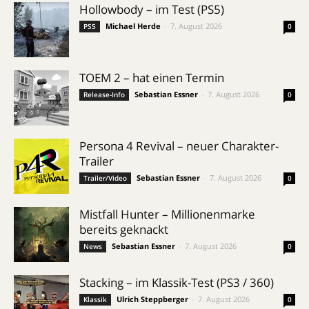
Hollowbody – im Test (PS5)
Michael Herde
-
7. August 2026
PS5
0
TOEM 2 – hat einen Termin
Sebastian Essner
-
7. August 2026
Release-Info
0
Persona 4 Revival – neuer Charakter-
Trailer
Sebastian Essner
-
7. August 2026
Trailer/Video
0
Mistfall Hunter – Millionenmarke
bereits geknackt
Sebastian Essner
-
7. August 2026
News
0
Stacking – im Klassik-Test (PS3 / 360)
Ulrich Steppberger
-
7. August 2026
Klassik
0