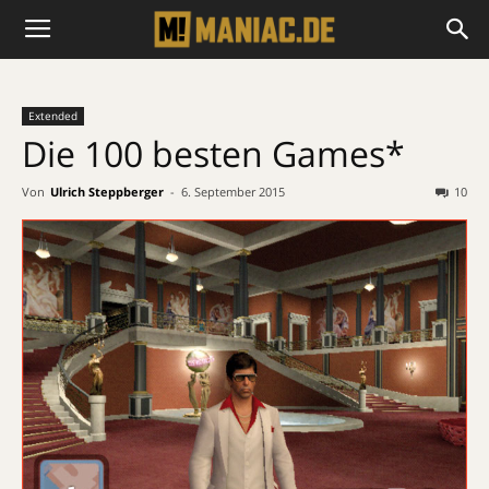
Extended
Die 100 besten Games*
Von
Ulrich Steppberger
-
6. September 2015
10