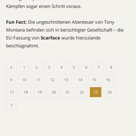
Kämpfen sogar einen Schritt voraus.
Fun Fact:
Die ungeschnittenen Abenteuer von Tony
Montana befinden sich in berüchtigter Gesellschaft – die
EU-Fassung von 
Scarface
 wurde hierzulande
beschlagnahmt.
1
2
3
4
5
6
7
8
9
10
11
12
13
14
15
16
17
18
19
20
21
22
23
24