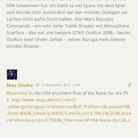
50% bekommen hat. Ich hatte so viel Spass mit dem Spiel
und konnte mich ausserdem bei den meisten Dialogen vor
Lachen nicht auf’m Stuhl halten. Star Wars Republic
Commando – ein sehr toller Taktik-Shooter mit Atmosphäre.
Scarface – das viel, viel bessere GTA!!! OutRun 2006 – bestes
OutRun ever! Under Defeat – neben Ikaruga mein liebster
Vertikal-Shooter.
Max Snake
7. September 2015 13:49
@sansibal
In der USA erschient Rise of the Kasai für die PS
2.
http://www.ebay.de/sch/i.html?
_odkw=guilty+gear+x+dreamcast&LH_PrefLoc=2&_osacat=0&
_from=R40&_trksid=p2045573.m570.l1313.TR0.TRC0.H0.Xrise
+of+the+kasai+ps+2.TRS0&_nkw=rise+of+the+kasai+ps+2&_s