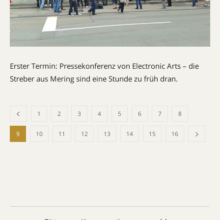
Erster Termin: Pressekonferenz von Electronic Arts – die
Streber aus Mering sind eine Stunde zu früh dran.
1
2
3
4
5
6
7
8
9
10
11
12
13
14
15
16