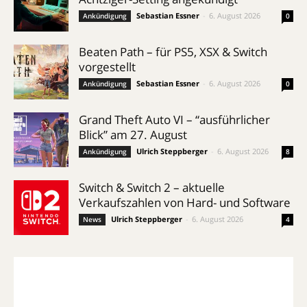
Sebastian Essner
-
6. August 2026
Ankündigung
0
Beaten Path – für PS5, XSX & Switch
vorgestellt
Sebastian Essner
-
6. August 2026
Ankündigung
0
Grand Theft Auto VI – “ausführlicher
Blick” am 27. August
Ulrich Steppberger
-
6. August 2026
Ankündigung
8
Switch & Switch 2 – aktuelle
Verkaufszahlen von Hard- und Software
Ulrich Steppberger
-
6. August 2026
News
4