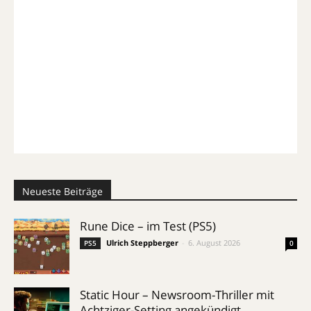
Neueste Beiträge
Rune Dice – im Test (PS5)
Ulrich Steppberger
-
6. August 2026
PS5
0
Static Hour – Newsroom-Thriller mit
Achtziger-Setting angekündigt