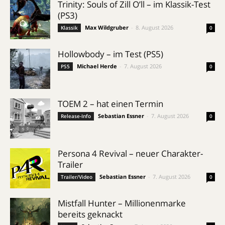
Trinity: Souls of Zill O’ll – im Klassik-Test
(PS3)
Max Wildgruber
-
8. August 2026
Klassik
0
Hollowbody – im Test (PS5)
Michael Herde
-
7. August 2026
PS5
0
TOEM 2 – hat einen Termin
Sebastian Essner
-
7. August 2026
Release-Info
0
Persona 4 Revival – neuer Charakter-
Trailer
Sebastian Essner
-
7. August 2026
Trailer/Video
0
Mistfall Hunter – Millionenmarke
bereits geknackt