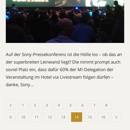
Auf der Sony-Pressekonferenz ist die Hölle los – ob das an
der superbreiten Leinwand liegt? Die nimmt prompt auch
soviel Platz ein, dass dafür 60% der M!-Delegation der
Veranstaltung im Hotel via Livestream folgen dürfen –
danke, Sony…
1
2
3
4
5
6
7
8
9
10
11
12
13
14
15
16