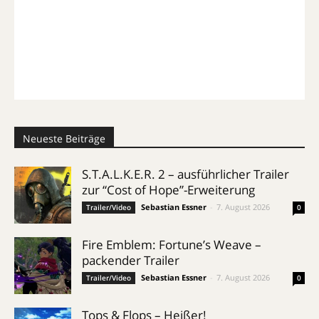
Neueste Beiträge
S.T.A.L.K.E.R. 2 – ausführlicher Trailer
zur “Cost of Hope”-Erweiterung
Sebastian Essner
-
7. August 2026
Trailer/Video
0
Fire Emblem: Fortune’s Weave –
packender Trailer
Sebastian Essner
-
7. August 2026
Trailer/Video
0
Tops & Flops – Heißer!