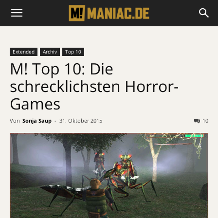
Extended
Archiv
Top 10
M! Top 10: Die
schrecklichsten Horror-
Games
Von
Sonja Saup
-
31. Oktober 2015
10