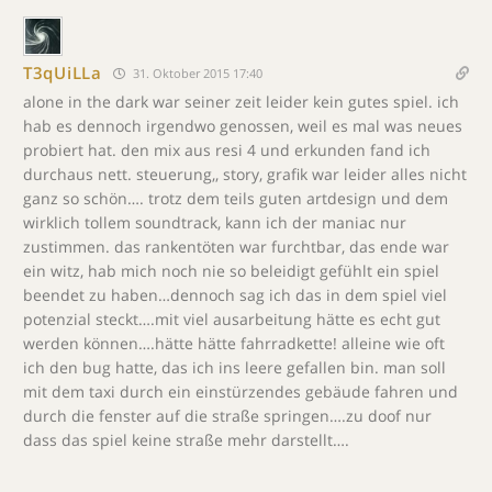
T3qUiLLa
31. Oktober 2015 17:40
alone in the dark war seiner zeit leider kein gutes spiel. ich
hab es dennoch irgendwo genossen, weil es mal was neues
probiert hat. den mix aus resi 4 und erkunden fand ich
durchaus nett. steuerung,, story, grafik war leider alles nicht
ganz so schön…. trotz dem teils guten artdesign und dem
wirklich tollem soundtrack, kann ich der maniac nur
zustimmen. das rankentöten war furchtbar, das ende war
ein witz, hab mich noch nie so beleidigt gefühlt ein spiel
beendet zu haben…dennoch sag ich das in dem spiel viel
potenzial steckt….mit viel ausarbeitung hätte es echt gut
werden können….hätte hätte fahrradkette! alleine wie oft
ich den bug hatte, das ich ins leere gefallen bin. man soll
mit dem taxi durch ein einstürzendes gebäude fahren und
durch die fenster auf die straße springen….zu doof nur
dass das spiel keine straße mehr darstellt….