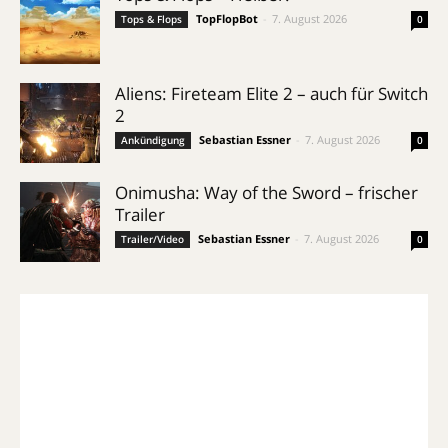
TopFlopBot
-
7. August 2026
Tops & Flops
0
Aliens: Fireteam Elite 2 – auch für Switch
2
Sebastian Essner
-
7. August 2026
Ankündigung
0
Onimusha: Way of the Sword – frischer
Trailer
Sebastian Essner
-
7. August 2026
Trailer/Video
0