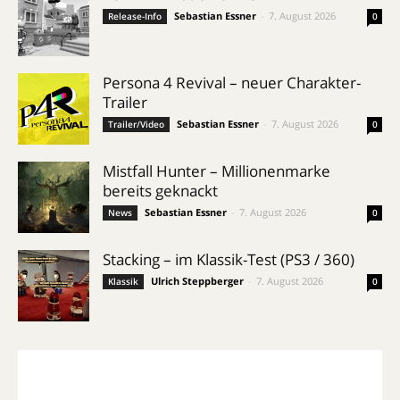
Sebastian Essner
-
7. August 2026
Release-Info
0
Persona 4 Revival – neuer Charakter-
Trailer
Sebastian Essner
-
7. August 2026
Trailer/Video
0
Mistfall Hunter – Millionenmarke
bereits geknackt
Sebastian Essner
-
7. August 2026
News
0
Stacking – im Klassik-Test (PS3 / 360)
Ulrich Steppberger
-
7. August 2026
Klassik
0