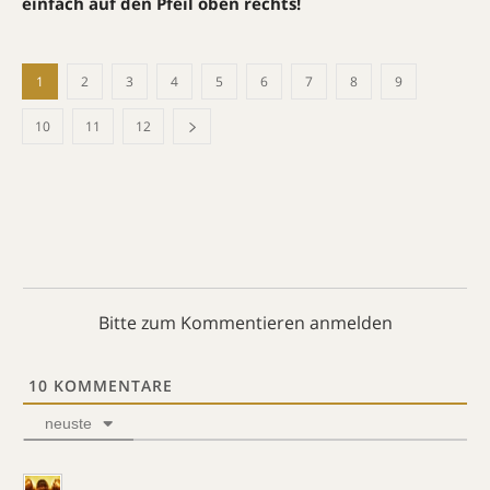
einfach auf den Pfeil oben rechts!
1
2
3
4
5
6
7
8
9
10
11
12
Bitte zum Kommentieren anmelden
10
KOMMENTARE
neuste