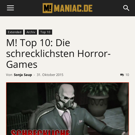
Extended
Archiv
Top 10
M! Top 10: Die
schrecklichsten Horror-
Games
Von
Sonja Saup
-
31. Oktober 2015
10