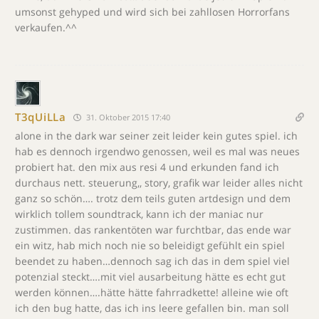
umsonst gehyped und wird sich bei zahllosen Horrorfans
verkaufen.^^
T3qUiLLa
31. Oktober 2015 17:40
alone in the dark war seiner zeit leider kein gutes spiel. ich
hab es dennoch irgendwo genossen, weil es mal was neues
probiert hat. den mix aus resi 4 und erkunden fand ich
durchaus nett. steuerung,, story, grafik war leider alles nicht
ganz so schön…. trotz dem teils guten artdesign und dem
wirklich tollem soundtrack, kann ich der maniac nur
zustimmen. das rankentöten war furchtbar, das ende war
ein witz, hab mich noch nie so beleidigt gefühlt ein spiel
beendet zu haben…dennoch sag ich das in dem spiel viel
potenzial steckt….mit viel ausarbeitung hätte es echt gut
werden können….hätte hätte fahrradkette! alleine wie oft
ich den bug hatte, das ich ins leere gefallen bin. man soll