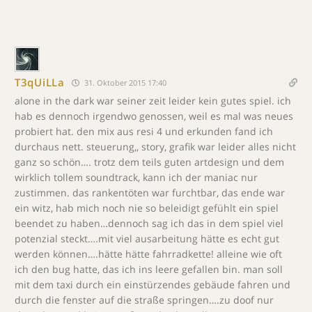
T3qUiLLa
31. Oktober 2015 17:40
alone in the dark war seiner zeit leider kein gutes spiel. ich
hab es dennoch irgendwo genossen, weil es mal was neues
probiert hat. den mix aus resi 4 und erkunden fand ich
durchaus nett. steuerung,, story, grafik war leider alles nicht
ganz so schön…. trotz dem teils guten artdesign und dem
wirklich tollem soundtrack, kann ich der maniac nur
zustimmen. das rankentöten war furchtbar, das ende war
ein witz, hab mich noch nie so beleidigt gefühlt ein spiel
beendet zu haben…dennoch sag ich das in dem spiel viel
potenzial steckt….mit viel ausarbeitung hätte es echt gut
werden können….hätte hätte fahrradkette! alleine wie oft
ich den bug hatte, das ich ins leere gefallen bin. man soll
mit dem taxi durch ein einstürzendes gebäude fahren und
durch die fenster auf die straße springen….zu doof nur