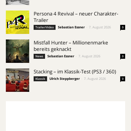
Persona 4 Revival – neuer Charakter-
Trailer
Sebastian Essner
-
7. August 2026
Trailer/Video
0
Mistfall Hunter – Millionenmarke
bereits geknackt
Sebastian Essner
-
7. August 2026
News
0
Stacking – im Klassik-Test (PS3 / 360)
Ulrich Steppberger
-
7. August 2026
Klassik
0