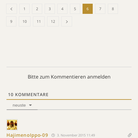
1
2
3
4
5
6
7
8
9
10
11
12
Bitte zum Kommentieren anmelden
10
KOMMENTARE
neuste
HajimenoIppo-09
3. November 2015 11:49