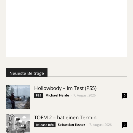
Neueste Beiträge
Hollowbody – im Test (PS5)
Michael Herde
-
7. August 2026
PS5
0
TOEM 2 – hat einen Termin
Sebastian Essner
-
7. August 2026
Release-Info
0