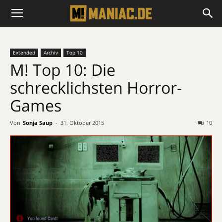
Extended
Archiv
Top 10
M! Top 10: Die
schrecklichsten Horror-
Games
Von
Sonja Saup
-
31. Oktober 2015
10