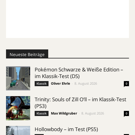
Neueste Beiträge
Pokémon Schwarze & Weiße Edition –
im Klassik-Test (DS)
Oliver Ehrle
-
8. August 2026
Klassik
0
Trinity: Souls of Zill O’ll – im Klassik-Test
(PS3)
Max Wildgruber
-
8. August 2026
Klassik
0
Hollowbody – im Test (PS5)