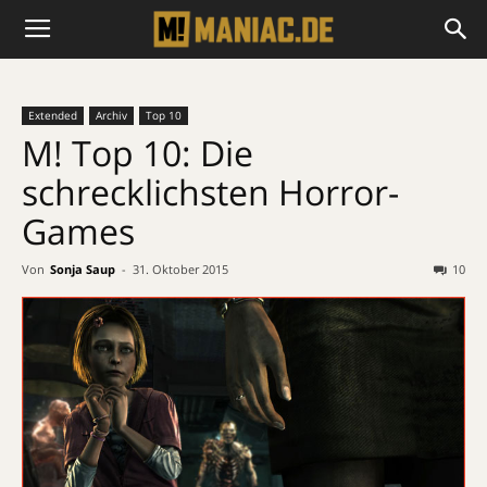
Extended
Archiv
Top 10
M! Top 10: Die
schrecklichsten Horror-
Games
Von
Sonja Saup
-
31. Oktober 2015
10