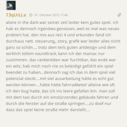
T3qUiLLa
31. Oktober 2015 17:40
alone in the dark war seiner zeit leider kein gutes spiel. ich
hab es dennoch irgendwo genossen, weil es mal was neues
probiert hat. den mix aus resi 4 und erkunden fand ich
durchaus nett. steuerung,, story, grafik war leider alles nicht
ganz so schön…. trotz dem teils guten artdesign und dem
wirklich tollem soundtrack, kann ich der maniac nur
zustimmen. das rankentöten war furchtbar, das ende war
ein witz, hab mich noch nie so beleidigt gefühlt ein spiel
beendet zu haben…dennoch sag ich das in dem spiel viel
potenzial steckt….mit viel ausarbeitung hätte es echt gut
werden können….hätte hätte fahrradkette! alleine wie oft
ich den bug hatte, das ich ins leere gefallen bin. man soll
mit dem taxi durch ein einstürzendes gebäude fahren und
durch die fenster auf die straße springen….zu doof nur
dass das spiel keine straße mehr darstellt….