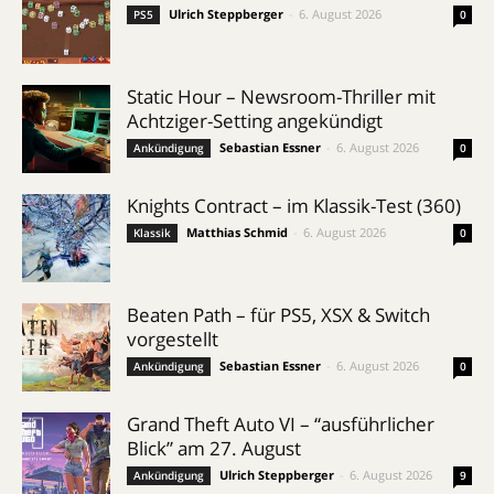
Ulrich Steppberger
-
6. August 2026
PS5
0
Static Hour – Newsroom-Thriller mit
Achtziger-Setting angekündigt
Sebastian Essner
-
6. August 2026
Ankündigung
0
Knights Contract – im Klassik-Test (360)
Matthias Schmid
-
6. August 2026
Klassik
0
Beaten Path – für PS5, XSX & Switch
vorgestellt
Sebastian Essner
-
6. August 2026
Ankündigung
0
Grand Theft Auto VI – “ausführlicher
Blick” am 27. August
Ulrich Steppberger
-
6. August 2026
Ankündigung
9