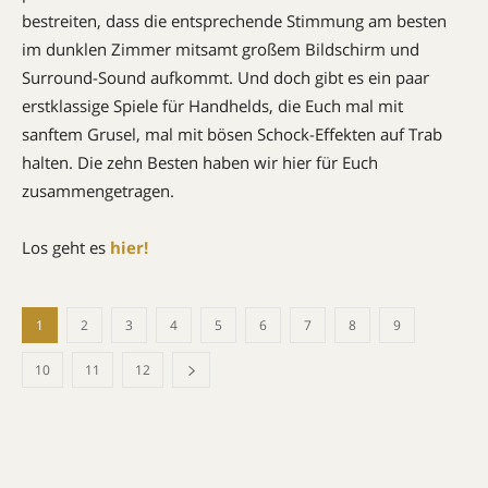
bestreiten, dass die entsprechende Stimmung am besten
im dunklen Zimmer mitsamt großem Bildschirm und
Surround-Sound aufkommt. Und doch gibt es ein paar
erstklassige Spiele für Handhelds, die ­Euch mal mit
sanftem Grusel, mal mit bösen Schock-Effekten auf Trab
halten. Die zehn Besten haben wir hier für Euch
zusammengetragen.
Los geht es
hier!
1
2
3
4
5
6
7
8
9
10
11
12