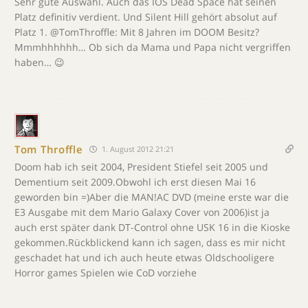
Sehr gute Auswahl. Auch das IOS Dead Space hat seinen
Platz definitiv verdient. Und Silent Hill gehört absolut auf
Platz 1. @TomThroffle: Mit 8 Jahren im DOOM Besitz?
Mmmhhhhhh… Ob sich da Mama und Papa nicht vergriffen
haben… 😉
Tom Throffle
1. August 2012 21:21
Doom hab ich seit 2004, President Stiefel seit 2005 und
Dementium seit 2009.Obwohl ich erst diesen Mai 16
geworden bin =)Aber die MAN!AC DVD (meine erste war die
E3 Ausgabe mit dem Mario Galaxy Cover von 2006)ist ja
auch erst später dank DT-Control ohne USK 16 in die Kioske
gekommen.Rückblickend kann ich sagen, dass es mir nicht
geschadet hat und ich auch heute etwas Oldschooligere
Horror games Spielen wie CoD vorziehe