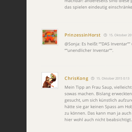
machbar! andereseits sind diese 
das spielen eindeutig einschränke
PrinzessinHorst
15. Oktober 20
@Sonja: Es heißt “”DAS Inventar””
“”unendlicher Inventar””.
ChrisKong
15. Oktober 2015 0:13
Mein Tipp an Frau Saup, vielleic
sowas machen. Bislang erweckten 
gesucht, um sich künstlich aufzur
hätte sie gar keinen Spass am H
zu können. Das kann man ja auch 
hier wohl auch nicht beabsichtigt.