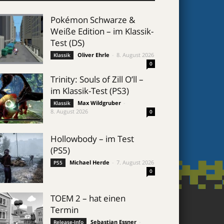
Pokémon Schwarze &
Weiße Edition – im Klassik-
Test (DS)
Oliver Ehrle
-
8. August 2026
Klassik
0
Trinity: Souls of Zill O’ll –
im Klassik-Test (PS3)
Max Wildgruber
-
Klassik
8. August 2026
0
Hollowbody – im Test
(PS5)
Michael Herde
-
7. August 2026
PS5
0
TOEM 2 – hat einen
Termin
Sebastian Essner
-
Release-Info