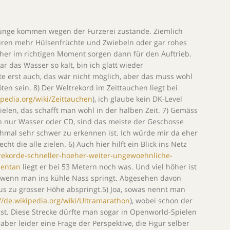
rünge kommen wegen der Furzerei zustande. Ziemlich
uren mehr Hülsenfrüchte und Zwiebeln oder gar rohes
recher im richtigen Moment sorgen dann für den Auftrieb.
ar das Wasser so kalt, bin ich glatt wieder
te erst auch, das wär nicht möglich, aber das muss wohl
en sein. 8) Der Weltrekord im Zeittauchen liegt bei
ipedia.org/wiki/Zeittauchen
), ich glaube kein DK-Level
elen, das schafft man wohl in der halben Zeit. 7) Gemäss
h nur Wasser oder CD, sind das meiste der Geschosse
hmal sehr schwer zu erkennen ist. Ich würde mir da eher
 die alle zielen. 6) Auch hier hilft ein Blick ins Netz
rekorde-schneller-hoeher-weiter-ungewoehnliche-
mentan
liegt er bei 53 Metern noch was. Und viel höher ist
, wenn man ins kühle Nass springt. Abgesehen davon
aus zu grosser Höhe abspringt.5) Joa, sowas nennt man
//de.wikipedia.org/wiki/Ultramarathon
), wobei schon der
st. Diese Strecke dürfte man sogar in Openworld-Spielen
 aber leider eine Frage der Perspektive, die Figur selber