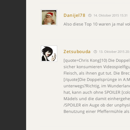
Danijel78
14. Oktober 2015 15:31
Also diese Top 10 waren ja mal vol
Zetsubouda
13. Oktober 2015 20:
[quote=Chris Kong]10) Die Doppe
sicher konsumieren Videospielfig
Fleisch, als ihnen gut tut. Die B
[/quote]Die Doppelsprünge in A:
unterwegs?Richtig, im Wunderlan
hat, kann auch ohne SPOILER [col
Mädels und die damit einhergehen
/SPOILER ein Auge ob der unphys
Benutzung einer Pfeffermühle als