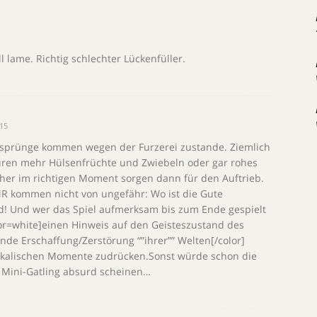
l lame. Richtig schlechter Lückenfüller.
15
lsprünge kommen wegen der Furzerei zustande. Ziemlich
uren mehr Hülsenfrüchte und Zwiebeln oder gar rohes
recher im richtigen Moment sorgen dann für den Auftrieb.
MR kommen nicht von ungefähr: Wo ist die Gute
d! Und wer das Spiel aufmerksam bis zum Ende gespielt
or=white]einen Hinweis auf den Geisteszustand des
de Erschaffung/Zerstörung “”ihrer”” Welten[/color]
ikalischen Momente zudrücken.Sonst würde schon die
 Mini-Gatling absurd scheinen…