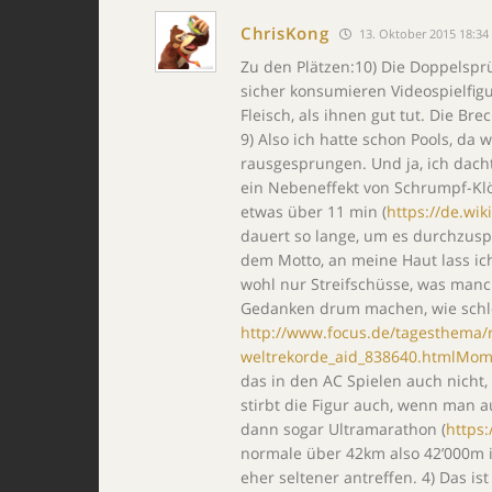
ChrisKong
13. Oktober 2015 18:34
Zu den Plätzen:10) Die Doppelsp
sicher konsumieren Videospielfig
Fleisch, als ihnen gut tut. Die B
9) Also ich hatte schon Pools, da w
rausgesprungen. Und ja, ich dach
ein Nebeneffekt von Schrumpf-Klöt
etwas über 11 min (
https://de.wik
dauert so lange, um es durchzuspi
dem Motto, an meine Haut lass ic
wohl nur Streifschüsse, was manc
Gedanken drum machen, wie schlecht
http://www.focus.de/tagesthema/
weltrekorde_aid_838640.htmlMo
das in den AC Spielen auch nicht
stirbt die Figur auch, wenn man 
dann sogar Ultramarathon (
https:
normale über 42km also 42’000m i
eher seltener antreffen. 4) Das ist