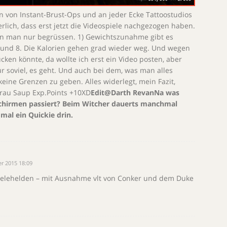
n von Instant-Brust-Ops und an jeder Ecke Tattoostudios
rlich, dass erst jetzt die Videospiele nachgezogen haben.
nn man nur begrüssen. 1) Gewichtszunahme gibt es
, 6 und 8. Die Kalorien gehen grad wieder weg. Und wegen
cken könnte, da wollte ich erst ein Video posten, aber
ur soviel, es geht. Und auch bei dem, was man alles
keine Grenzen zu geben. Alles widerlegt, mein Fazit,
.Frau Saup Exp.Points +10XD
Edit@Darth RevanNa was
schirmen passiert? Beim Witcher dauerts manchmal
 mal ein Quickie drin.
r 2015 18:09
pielehelden – mit Ausnahme vlt von Conker und dem Duke