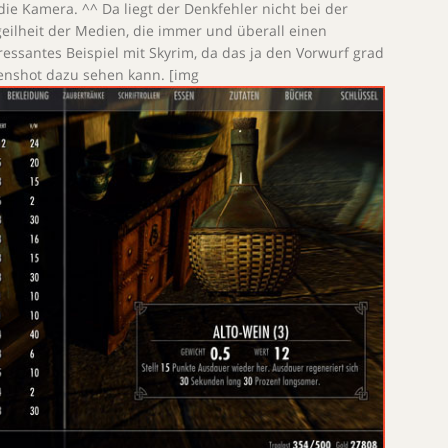
die Kamera. ^^ Da liegt der Denkfehler nicht bei der
geilheit der Medien, die immer und überall einen
ssantes Beispiel mit Skyrim, da das ja den Vorwurf grad
enshot dazu sehen kann. [img