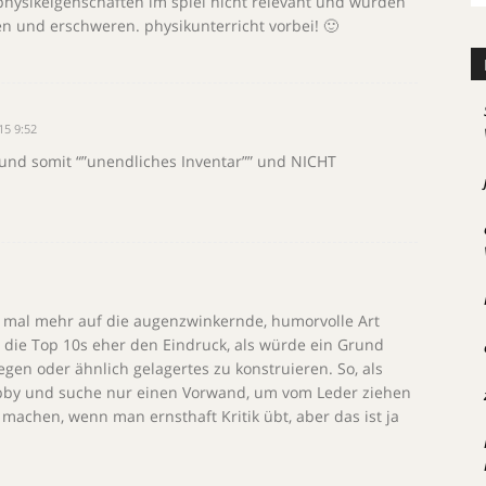
physikeigenschaften im spiel nicht relevant und würden
n und erschweren. physikunterricht vorbei! 🙂
15 9:52
 und somit “”unendliches Inventar”” und NICHT
ht mal mehr auf die augenzwinkernde, humorvolle Art
die Top 10s eher den Eindruck, als würde ein Grund
egen oder ähnlich gelagertes zu konstruieren. So, als
obby und suche nur einen Vorwand, um vom Leder ziehen
machen, wenn man ernsthaft Kritik übt, aber das ist ja