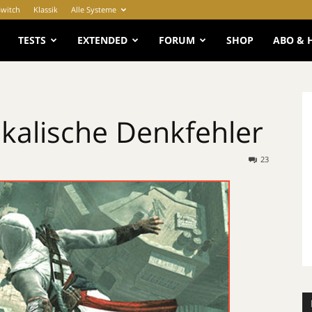
Switch
Klassik
Alle Systeme
e
TESTS
EXTENDED
FORUM
SHOP
ABO & 
ikalische Denkfehler
23