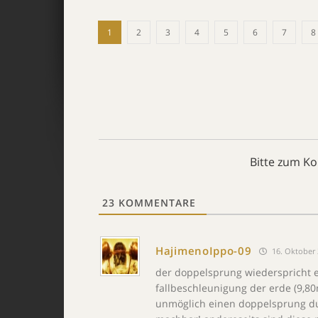
1
2
3
4
5
6
7
8
Bitte zum K
23
KOMMENTARE
HajimenoIppo-09
16. Oktober 
der doppelsprung wiederspricht e
fallbeschleunigung der erde (9,80m
unmöglich einen doppelsprung du