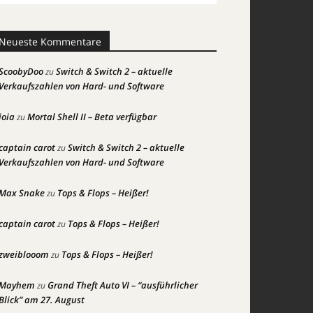
Neueste Kommentare
ScoobyDoo
Switch & Switch 2 – aktuelle
zu
Verkaufszahlen von Hard- und Software
joia
Mortal Shell II – Beta verfügbar
zu
captain carot
Switch & Switch 2 – aktuelle
zu
Verkaufszahlen von Hard- und Software
Max Snake
Tops & Flops – Heißer!
zu
captain carot
Tops & Flops – Heißer!
zu
zweiblooom
Tops & Flops – Heißer!
zu
Mayhem
Grand Theft Auto VI – “ausführlicher
zu
Blick” am 27. August