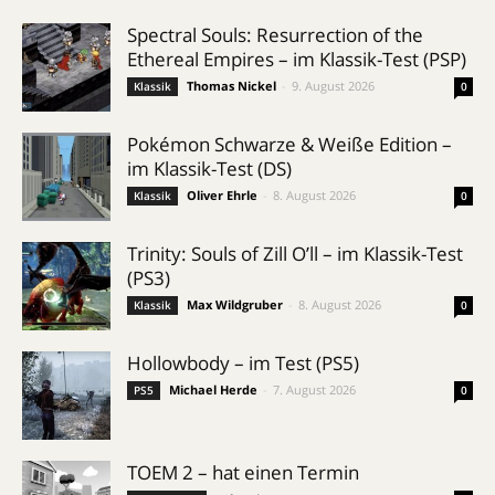
Spectral Souls: Resurrection of the
Ethereal Empires – im Klassik-Test (PSP)
Thomas Nickel
-
9. August 2026
Klassik
0
Pokémon Schwarze & Weiße Edition –
im Klassik-Test (DS)
Oliver Ehrle
-
8. August 2026
Klassik
0
Trinity: Souls of Zill O’ll – im Klassik-Test
(PS3)
Max Wildgruber
-
8. August 2026
Klassik
0
Hollowbody – im Test (PS5)
Michael Herde
-
7. August 2026
PS5
0
TOEM 2 – hat einen Termin