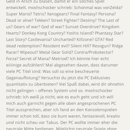
Geld in Arsch zu blasen, damit er ein solches Spiel
entwickelt. moshschocker schrieb: Schonmal was vonZelda?
Super Mario? Tetris? Xenogears? Final Fantasy? Persona?
Dead or alive? Tekken? Street Fighter? Destiny? The Last of
us? Gears of war? God of war? Sunset Overdrive? Kingdom
Hearts? Donkey Kong Country? Yoshis Island? Phantasy Star?
Last Story? Castlevania? Uncharted? Killzone? GTA? Red
dead redemption? Resident evil? Silent Hill? Resogun? Ridge
Racer? Wipeout? Metal Gear Solid? Contra/Probotector?
Forza? Secret of Mana? Metriod? Ich könnte hier echt
eiiiinige aufzählen!! Mal abgesehen davon, dass darunter
viele PC Titel sind: Was soll so eine bescheuerte
Gegenauflistung? Versuchst du jetzt die PC Exklusives
quantitativ zu überbieten? Viel Spaß dabei, wird dir ohnehin
nicht gelingen – offenes System und so. moshschocker
schrieb: Ich weiß ja nicht, wie es euch geht und ich will
mich auch garnicht gegen alle oben angesprochenen PC
Titel aussprechen, aber ich fand an den Konsolenspielen
immer schon toll, dass sie bunt waren, fantasievoll, kreativ
und nicht scheu vor Tabus. Der PC wollte immer eher die
neutrale Mitte bedienen. Möglichst neutrale Spiele ohne