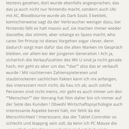
letztens gesehen, dort wurde ebenfalls angesprochen, das
das ja auch nicht nur Nintendo macht, sondern auch Ubi
mit AC, Bloodbourne wurde als Dark Souls 3 betitelt,
komischerweise sagt da der Verbraucher weniger dazu, bei
Nintendo fällt es halt massiv auf, sie machen immer wieder
dasselbe, das stimmt, aber solange es Spass macht, who
cares !Im Prinzip ist dieses Vorgehen sogar clever, denn
dadurch sorgt man dafür das die alten Marken im Gespräch
bleiben, vor allem bei der jüngeren Generation ! Ach ja,
sicherlich die Verkaufszahlen des Wii U sind ja nicht gerade
hoch, mir geht es aber um das “”das”” also das er verkauft
wurde ! Mit nüchternen Zahlenspielereien und
staubtrockenen sachlichen Fakten kann ich nix anfangen,
das interessiert mich nicht, da hau ich ab, auch solche
Personen sind nicht meins, mir geht es auch immer um den
“”Menschen”” der Vorrang hat !Von daher bin ich immer auf
der Seite des Kunden ! Obwohl Wirtschaftspsychologie auch
interessante Aspekte bereit hält, mir fehlt da die
Menschlichkeit ! Interessant, das der Tablet Controller so
schlecht und klapprig sein soll, da kenn ich PC Mäuse die