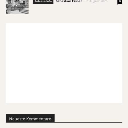
Sebastian Essner
-
7. August 2026
Release-Info
0
Neueste Kommentare