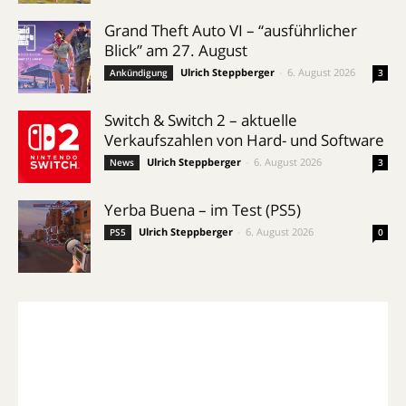
Grand Theft Auto VI – “ausführlicher
Blick” am 27. August
Ulrich Steppberger
-
6. August 2026
Ankündigung
3
Switch & Switch 2 – aktuelle
Verkaufszahlen von Hard- und Software
Ulrich Steppberger
-
6. August 2026
News
3
Yerba Buena – im Test (PS5)
Ulrich Steppberger
-
6. August 2026
PS5
0