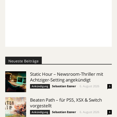
Neueste Beiträge
Static Hour – Newsroom-Thriller mit
Achtziger-Setting angekündigt
Sebastian Essner
-
6. August 2026
Ankündigung
0
Beaten Path – für PS5, XSX & Switch
vorgestellt
Sebastian Essner
-
6. August 2026
Ankündigung
0