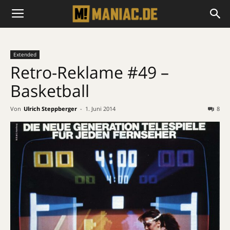
Extended
Retro-Reklame #49 –
Basketball
Von
Ulrich Steppberger
-
1. Juni 2014
8