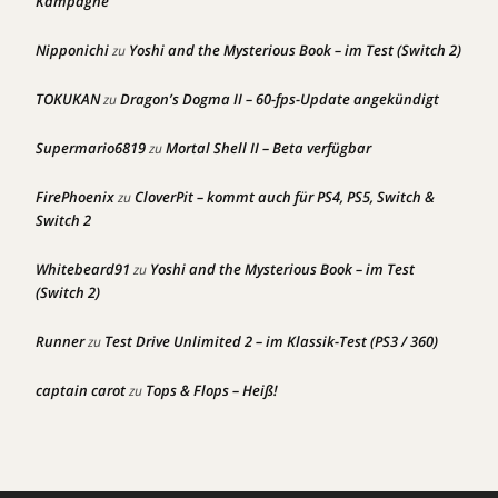
Kampagne
Nipponichi
Yoshi and the Mysterious Book – im Test (Switch 2)
zu
TOKUKAN
Dragon’s Dogma II – 60-fps-Update angekündigt
zu
Supermario6819
Mortal Shell II – Beta verfügbar
zu
FirePhoenix
CloverPit – kommt auch für PS4, PS5, Switch &
zu
Switch 2
Whitebeard91
Yoshi and the Mysterious Book – im Test
zu
(Switch 2)
Runner
Test Drive Unlimited 2 – im Klassik-Test (PS3 / 360)
zu
captain carot
Tops & Flops – Heiß!
zu