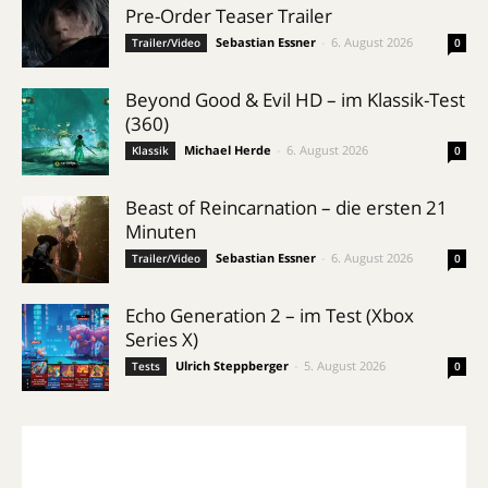
Pre-Order Teaser Trailer
Sebastian Essner
-
6. August 2026
Trailer/Video
0
Beyond Good & Evil HD – im Klassik-Test
(360)
Michael Herde
-
6. August 2026
Klassik
0
Beast of Reincarnation – die ersten 21
Minuten
Sebastian Essner
-
6. August 2026
Trailer/Video
0
Echo Generation 2 – im Test (Xbox
Series X)
Ulrich Steppberger
-
5. August 2026
Tests
0