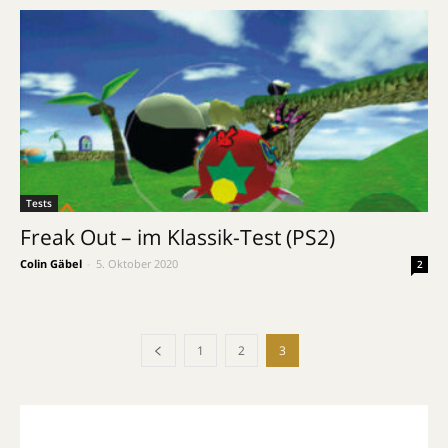
Tests
Freak Out – im Klassik-Test (PS2)
Colin Gäbel
-
5. Oktober 2020
2
1
2
3