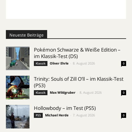
Neueste Beiträge
Pokémon Schwarze & Weiße Edition –
im Klassik-Test (DS)
Oliver Ehrle
-
8. August 2026
Klassik
0
Trinity: Souls of Zill O’ll – im Klassik-Test
(PS3)
Max Wildgruber
-
8. August 2026
Klassik
0
Hollowbody – im Test (PS5)
Michael Herde
-
7. August 2026
PS5
0