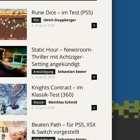
Rune Dice – im Test (PS5)
Ulrich Steppberger
-
PS5
6. August 2026
0
Static Hour – Newsroom-
Thriller mit Achtziger-
Setting angekündigt
Sebastian Essner
-
Ankündigung
6. August 2026
0
Knights Contract – im
Klassik-Test (360)
Matthias Schmid
-
Klassik
6. August 2026
0
Beaten Path – für PS5, XSX
& Switch vorgestellt
Sebastian Essner
-
Ankündigung