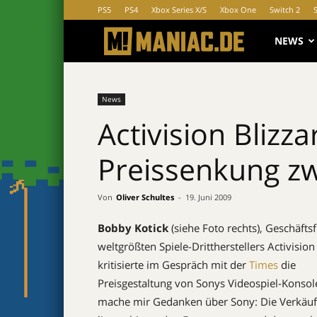
PS5
PS4
Xbox Series X/S
Xbox One
Switch 2
MANIAC.d
NEWS
News
Activision Blizza
Preissenkung z
Von
Oliver Schultes
-
19. Juni 2009
Bobby Kotick
(siehe Foto rechts), Geschäfts
weltgrößten Spiele-Drittherstellers Activision
kritisierte im Gespräch mit der
Times
die
Preisgestaltung von Sonys Videospiel-Konsole
mache mir Gedanken über Sony: Die Verkäuf