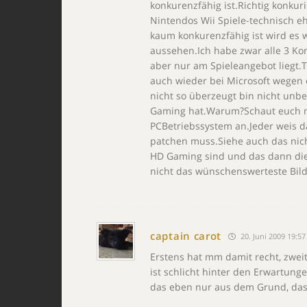
konkurenzfähig ist.Richtig konkur
Nintendos Wii Spiele-technisch 
kaum konkurenzfähig ist wird es 
aussehen.Ich habe zwar alle 3 Kon
aber nur am Spieleangebot liegt.T
auch wieder bei Microsoft wegen e
nicht so überzeugt bin nicht unb
Gaming hat.Warum?Schaut euch ma
PCBetriebssystem an.Jeder weis 
patchen muss.Siehe auch das nich
HD Gaming sind und das dann die
nicht das wünschenswerteste Bild
captain carot
20. Juni 2009 19:57
Erstens hat mm damit recht, zweite
ist schlicht hinter den Erwartunge
das eben nur aus dem Grund, das