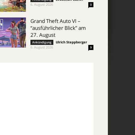
6. August 2026
0
Grand Theft Auto VI –
“ausführlicher Blick” am
27. August
Ulrich Steppberger
-
Ankündigung
6. August 2026
9