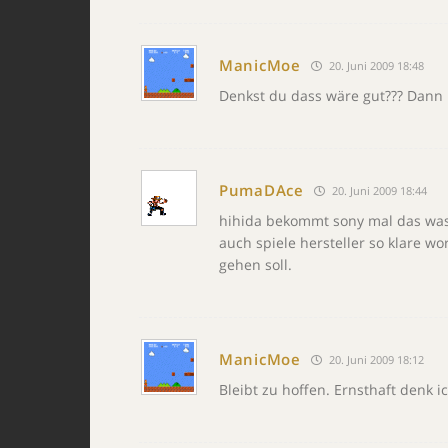
ManicMoe
20. Juni 2009 18:48
Denkst du dass wäre gut??? Dann 
PumaDAce
20. Juni 2009 18:44
hihida bekommt sony mal das was s
auch spiele hersteller so klare 
gehen soll.
ManicMoe
20. Juni 2009 18:12
Bleibt zu hoffen. Ernsthaft denk 