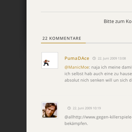
Bitte zum K
22
KOMMENTARE
PumaDAce
22. Juni 2009 13:08
@ManicMoe
: naja ich meine damit
ich selbst hab auch eine zu haus
absolut nich senken will un sich 
22. Juni 2009 10:19
@allhttp://www.gegen-killerspiele
bekämpfen.