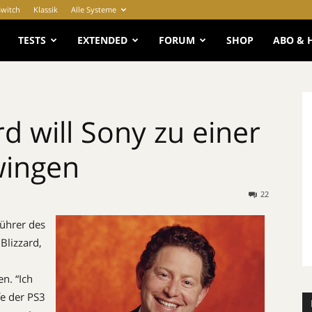
Switch
Klassik
Alle Systeme
e
TESTS
EXTENDED
FORUM
SHOP
ABO & 
rd will Sony zu einer
wingen
22
führer des
 Blizzard,
n. “Ich
e der PS3