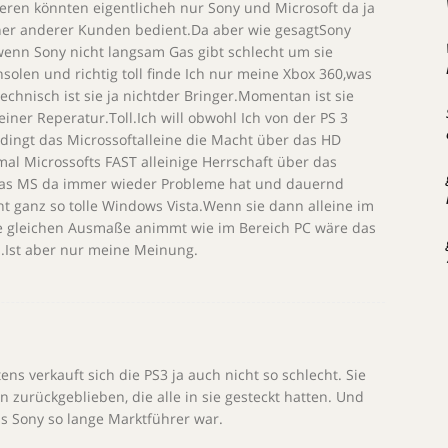
ieren könnten eigentlicheh nur Sony und Microsoft da ja
eher anderer Kunden bedient.Da aber wie gesagtSony
wenn Sony nicht langsam Gas gibt schlecht um sie
solen und richtig toll finde Ich nur meine Xbox 360,was
echnisch ist sie ja nichtder Bringer.Momentan ist sie
iner Reperatur.Toll.Ich will obwohl Ich von der PS 3
edingt das Microssoftalleine die Macht über das HD
l Microssofts FAST alleinige Herrschaft über das
das MS da immer wieder Probleme hat und dauernd
t ganz so tolle Windows Vista.Wenn sie dann alleine im
 gleichen Ausmaße animmt wie im Bereich PC wäre das
.Ist aber nur meine Meinung.
ns verkauft sich die PS3 ja auch nicht so schlecht. Sie
n zurückgeblieben, die alle in sie gesteckt hatten. Und
s Sony so lange Marktführer war.