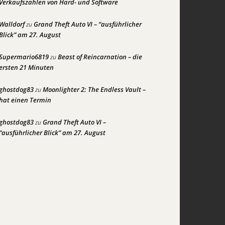
Verkaufszahlen von Hard- und Software
Walldorf
Grand Theft Auto VI – “ausführlicher
zu
Blick” am 27. August
Supermario6819
Beast of Reincarnation – die
zu
ersten 21 Minuten
ghostdog83
Moonlighter 2: The Endless Vault –
zu
hat einen Termin
ghostdog83
Grand Theft Auto VI –
zu
“ausführlicher Blick” am 27. August