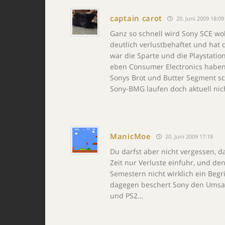
captain carot
20. Juni 2009 18:09
Ganz so schnell wird Sony SCE wo
deutlich verlustbehaftet und hat
war die Sparte und die Playstation
eben Consumer Electronics haben 
Sonys Brot und Butter Segment sc
Sony-BMG laufen doch aktuell nich
ManicMoe
20. Juni 2009 17:18
Du darfst aber nicht vergessen, 
Zeit nur Verluste einfuhr, und de
Semestern nicht wirklich ein Begri
dagegen beschert Sony den Umsat
und PS2…