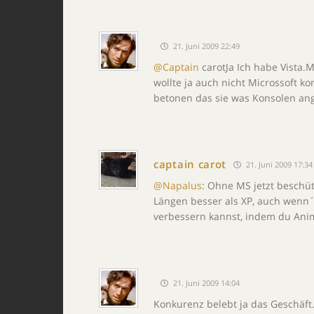
21. Juni 2009 22:49
@Captain
carotJa Ich habe Vista.M
wollte ja auch nicht Microssoft ko
betonen das sie was Konsolen ang
captain carot
21. Juni 2009 17:34
@Napalus
: Ohne MS jetzt beschüt
Längen besser als XP, auch wenn´s
verbessern kannst, indem du Anim
21. Juni 2009 14:04
Konkurenz belebt ja das Geschäft