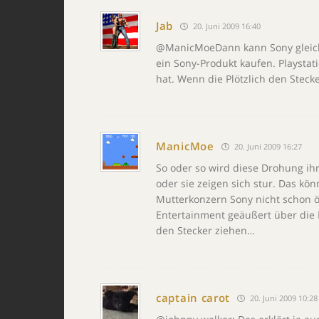
Jab
20. Juni 2009 16:40
@ManicMoeDann kann Sony gleich
ein Sony-Produkt kaufen. Playstat
hat. Wenn die Plötzlich den Steck
ManicMoe
20. Juni 2009 16:27
So oder so wird diese Drohung ih
oder sie zeigen sich stur. Das kö
Mutterkonzern Sony nicht schon 
Entertainment geäußert über die E
den Stecker ziehen…
captain carot
20. Juni 2009 10:28