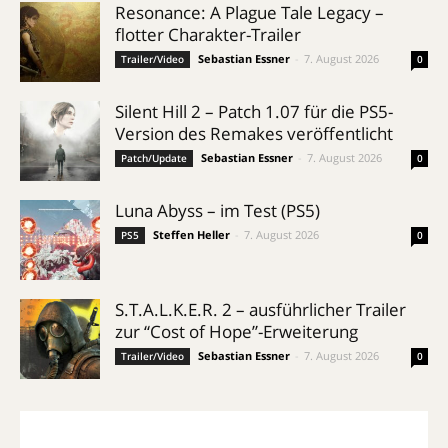
Resonance: A Plague Tale Legacy –
flotter Charakter-Trailer
Sebastian Essner
-
7. August 2026
Trailer/Video
0
Silent Hill 2 – Patch 1.07 für die PS5-
Version des Remakes veröffentlicht
Sebastian Essner
-
7. August 2026
Patch/Update
0
Luna Abyss – im Test (PS5)
Steffen Heller
-
7. August 2026
PS5
0
S.T.A.L.K.E.R. 2 – ausführlicher Trailer
zur “Cost of Hope”-Erweiterung
Sebastian Essner
-
7. August 2026
Trailer/Video
0