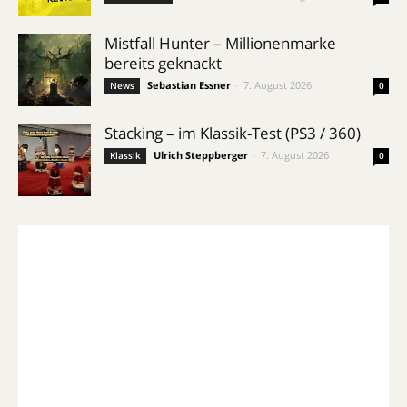
Mistfall Hunter – Millionenmarke
bereits geknackt
Sebastian Essner
-
7. August 2026
News
0
Stacking – im Klassik-Test (PS3 / 360)
Ulrich Steppberger
-
7. August 2026
Klassik
0