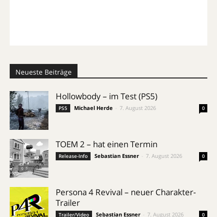
Neueste Beiträge
Hollowbody – im Test (PS5)
Michael Herde
-
7. August 2026
PS5
0
TOEM 2 – hat einen Termin
Sebastian Essner
-
7. August 2026
Release-Info
0
Persona 4 Revival – neuer Charakter-
Trailer
Sebastian Essner
-
7. August 2026
Trailer/Video
0